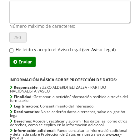
Núm
máx
de
cara
Número máximo de caracteres:
He leído y acepto el Aviso Legal
(ver Aviso Legal)
Enviar
INFORMACIÓN BÁSICA SOBRE PROTECCIÓN DE DATOS:
Responsable
: EUZKO ALDERDI JELTZALEA - PARTIDO
NACIONALISTA VASCO
Finalidad
: Gestionar la petición/información recibida a través del
formulario.
Legitimación
: Consentimiento del interesado.
Destinatarios
: No se cederán datos a terceros, salvo obligación
legal
Derechos
: Acceder, rectificar y suprimir los datos, así como otros
derechos, como se explica en la información adicional.
Información adicional
: Puede consultar la información adicional
y detallada sobre Protección de Datos en nuestra web:
www.eaj-
pnv.eus