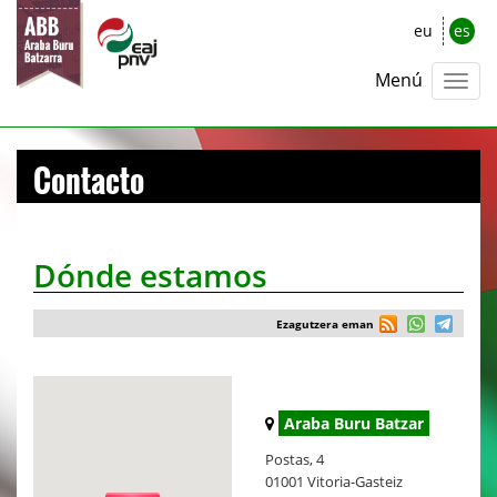
eu
es
Menú
Contacto
Dónde estamos
Ezagutzera eman
Araba Buru Batzar
Postas, 4
01001 Vitoria-Gasteiz