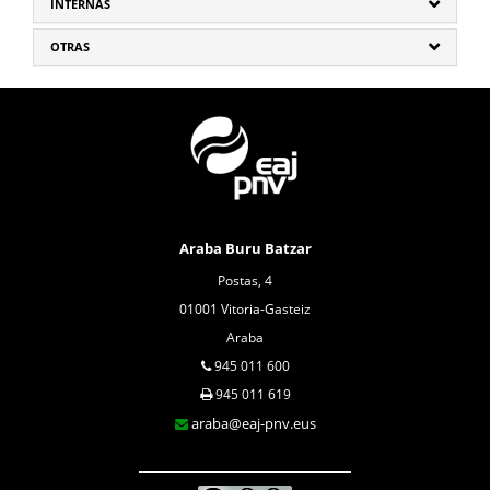
INTERNAS
OTRAS
Araba Buru Batzar
Postas, 4
01001 Vitoria-Gasteiz
Araba
945 011 600
945 011 619
araba@eaj-pnv.eus