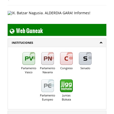
Web Guneak
INSTITUCIONES
Parlamento
Parlamento
Congreso
Senado
Vasco
Navarra
Parlamento
Juntas
Europeo
Bizkaia