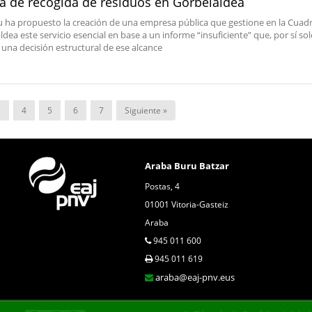
sa de recogida de residuos en Gorbeialdea
u ha propuesto la creación de una empresa pública que gestione en la Cuadri
dea este servicio esencial en base a un informe “insuficiente” que, por sí sol
a una decisión estructural de ese alcance
3
4
5
6
7
Siguiente »
Araba Buru Batzar
Postas, 4
01001 Vitoria-Gasteiz
Araba
945 011 600
945 011 619
araba@eaj-pnv.eus