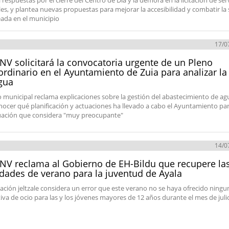
respuestas por el cierre del Centro de Día y la demora en la licitación de ser
les, y plantea nuevas propuestas para mejorar la accesibilidad y combatir la
ada en el municipio
17/0
NV solicitará la convocatoria urgente de un Pleno
ordinario en el Ayuntamiento de Zuia para analizar la 
gua
o municipal reclama explicaciones sobre la gestión del abastecimiento de ag
nocer qué planificación y actuaciones ha llevado a cabo el Ayuntamiento par
uación que considera "muy preocupante"
14/0
NV reclama al Gobierno de EH-Bildu que recupere la
idades de verano para la juventud de Ayala
ación jeltzale considera un error que este verano no se haya ofrecido ningu
tiva de ocio para las y los jóvenes mayores de 12 años durante el mes de juli