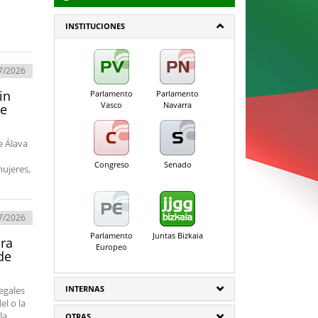
INSTITUCIONES
7/2026
in
Parlamento
Parlamento
Vasco
Navarra
de
e Álava
Congreso
Senado
mujeres,
7/2026
Parlamento
Juntas Bizkaia
ura
Europeo
de
INTERNAS
egales
el o la
la
OTRAS