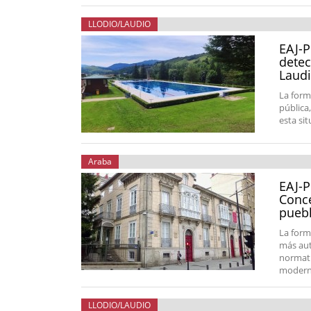
LLODIO/LAUDIO
EAJ-P
detec
Laud
La form
pública
esta si
Araba
EAJ-P
Conce
puebl
La form
más aut
normati
moderni
LLODIO/LAUDIO