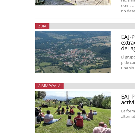
reclama 
esencia
no dese
ZUIA
EAJ-P
extra
del a
El grup
pide co
una sit
AIARA/AYALA
EAJ-P
activ
La form
alterna