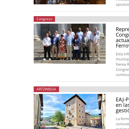
oposici
Congreso
Repre
Congr
actua
Ferro
Esta in
municip
Nerea R
Congres
continu
ARTZINIEGA
EAJ-P
en la
gesti
La form
conocers