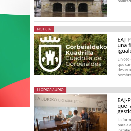
realiza
NOTICIA
EAJ-P
una f
igual
El voto
que car
desarro
hombres
LLODIO/LAUDIO
EAJ-P
que l
gesti
La form
para ej
instalac