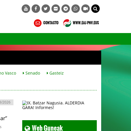
CONTACTO
WWW.EAJ-PNV.EUS
no Vasco
Senado
Gasteiz
8/2026
car”
Web Guneak
s