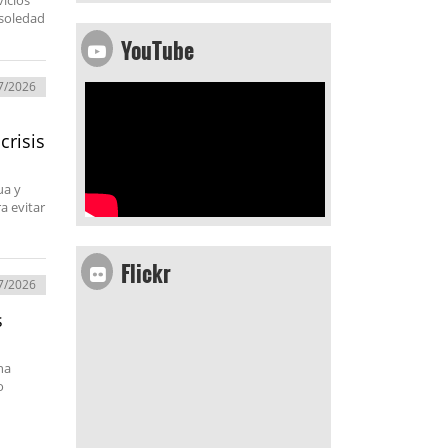
vicios
 soledad
YouTube
7/2026
crisis
ua y
a evitar
Flickr
7/2026
s
na
o