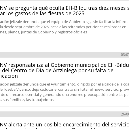
NV se pregunta qué oculta EH-Bildu tras diez meses 
itar los gastos de las fiestas de 2025
ación jeltzale denuncia que el equipo de Gobierno siga sin facilitar la inform
ada desde septiembre de 2025, pese a las reiteradas peticiones realizadas en
nes, plenos, juntas de Gobierno y registros oficiales
03/0
NV responsabiliza al Gobierno municipal de EH-Bildu
e del Centro de Día de Artziniega por su falta de
ficación
ación jeltzale denuncia que el Ayuntamiento, dirigido por el alcalde de la coa
le, Joseba Vivanco, dejó caducar el contrato sin licitar el nuevo servicio, pr
re de un recurso esencial y generando una enorme preocupación entre las p
, sus familias y las trabajadoras
26/0
NV alerta ante un posible encarecimiento del servicio