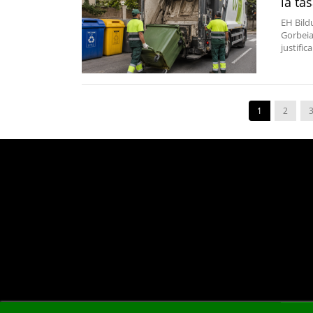
la ta
EH Bild
Gorbeial
justific
1
2