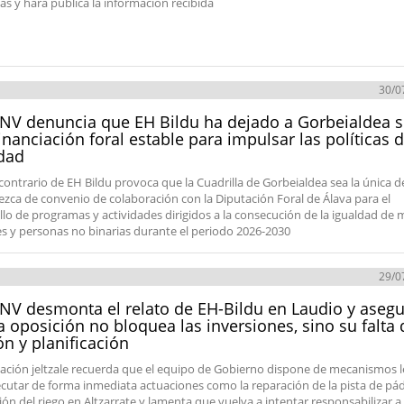
das y hará pública la información recibida
30/0
NV denuncia que EH Bildu ha dejado a Gorbeialdea s
inanciación foral estable para impulsar las políticas 
dad
 contrario de EH Bildu provoca que la Cuadrilla de Gorbeialdea sea la única d
ezca de convenio de colaboración con la Diputación Foral de Álava para el
llo de programas y actividades dirigidos a la consecución de la igualdad de 
 y personas no binarias durante el periodo 2026-2030
29/0
NV desmonta el relato de EH-Bildu en Laudio y aseg
a oposición no bloquea las inversiones, sino su falta 
ón y planificación
ación jeltzale recuerda que el equipo de Gobierno dispone de mecanismos l
ecutar de forma inmediata actuaciones como la reparación de la pista de pád
ión del riego en Altzarrate y lamenta que vuelva a intentar responsabilizar a 