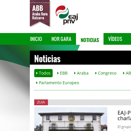
NOTICIAS
INICIO
NOR GARA
VÍDEOS
Noticias
Todos
EBB
Araba
Congreso
AB
Parlamento Europeo
ZUIA
EAJ-P
charl
El grupo