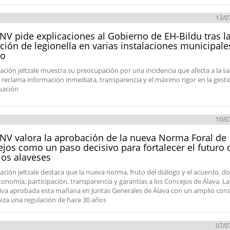
13/0
NV pide explicaciones al Gobierno de EH-Bildu tras l
ción de legionella en varias instalaciones municipale
io
ación jeltzale muestra su preocupación por una incidencia que afecta a la s
, reclama información inmediata, transparencia y el máximo rigor en la gest
tuación
10/0
NV valora la aprobación de la nueva Norma Foral de
jos como un paso decisivo para fortalecer el futuro 
os alaveses
ación jeltzale destaca que la nueva norma, fruto del diálogo y el acuerdo, d
onomía, participación, transparencia y garantías a los Concejos de Álava. La
va aprobada esta mañana en Juntas Generales de Álava con un amplio con
za una regulación de hace 30 años
07/0