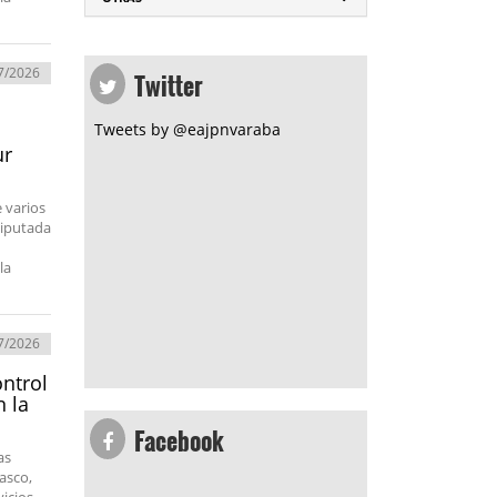
Twitter
7/2026
Tweets by @eajpnvaraba
ur
 varios
diputada
la
7/2026
ontrol
n la
Facebook
as
lasco,