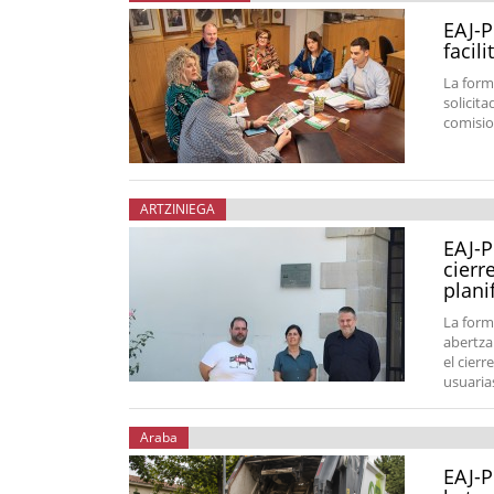
EAJ-P
facil
La form
solicit
comisio
ARTZINIEGA
EAJ-P
cierr
plani
La form
abertza
el cier
usuarias
Araba
EAJ-P