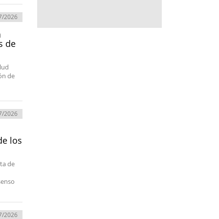
7/2026
a
s de
alud
ión de
7/2026
de los
ota de
senso
7/2026