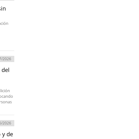
sin
ación
7/2026
 del
lición
ovocando
ersonas
6/2026
 y de