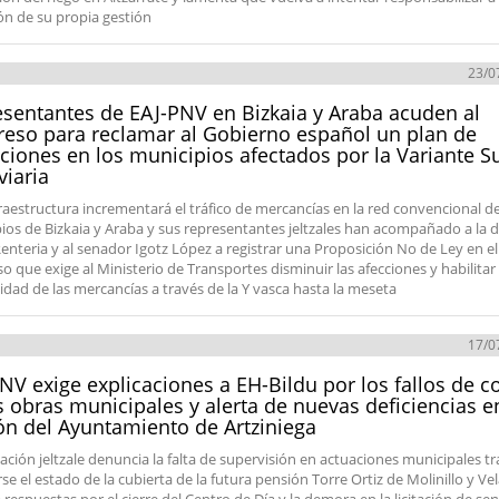
ón de su propia gestión
23/0
sentantes de EAJ-PNV en Bizkaia y Araba acuden al
eso para reclamar al Gobierno español un plan de
ciones en los municipios afectados por la Variante S
viaria
fraestructura incrementará el tráfico de mercancías en la red convencional de
ios de Bizkaia y Araba y sus representantes jeltzales han acompañado a la 
enteria y al senador Igotz López a registrar una Proposición No de Ley en el
o que exige al Ministerio de Transportes disminuir las afecciones y habilitar 
idad de las mercancías a través de la Y vasca hasta la meseta
17/0
NV exige explicaciones a EH-Bildu por los fallos de c
s obras municipales y alerta de nuevas deficiencias e
ón del Ayuntamiento de Artziniega
ación jeltzale denuncia la falta de supervisión en actuaciones municipales tr
e el estado de la cubierta de la futura pensión Torre Ortiz de Molinillo y Ve