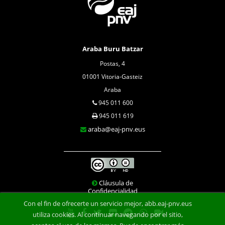
Araba Buru Batzar
Postas, 4
01001 Vitoria-Gasteiz
Araba
945 011 600
945 011 619
araba@eaj-pnv.eus
Cláusula de
Confidencialidad
Con el fin de ofrecerte un servicio mejor, abb.eaj-pnv.eus
utiliza cookies. Al continuar navegando por el sitio,