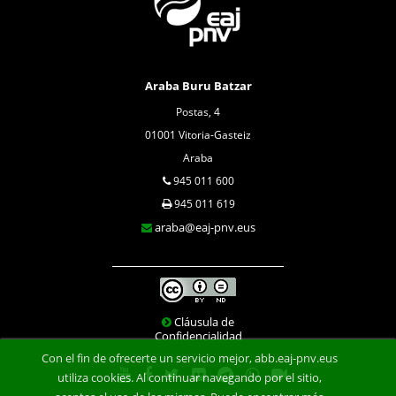
Araba Buru Batzar
Postas, 4
01001 Vitoria-Gasteiz
Araba
945 011 600
945 011 619
araba@eaj-pnv.eus
Cláusula de
Confidencialidad
Con el fin de ofrecerte un servicio mejor, abb.eaj-pnv.eus
utiliza cookies. Al continuar navegando por el sitio,