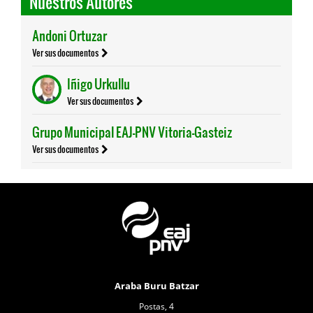
Nuestros Autores
Andoni Ortuzar
Ver sus documentos
Iñigo Urkullu
Ver sus documentos
Grupo Municipal EAJ-PNV Vitoria-Gasteiz
Ver sus documentos
Araba Buru Batzar
Postas, 4