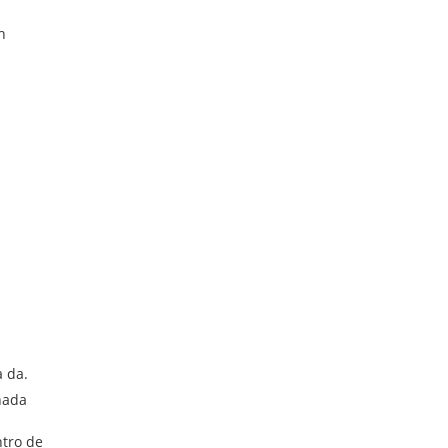
n
n
n
a da.
nada
ntro de