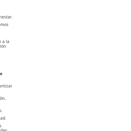
nestar.
nemos
 a la
sión
ue
ntizar
ón,
o.
dad.
s
ades.