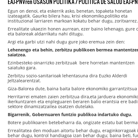
EAJ-PNVren OSASUN POLITIKA / POLÍTICA DE SALUD EAJ-P
Egun on denoi, eta eskerrik asko, benetan, topaketa honetan
izateagatik. Gaurko bilera hau, krisi ekonomiko,politiko eta
instituzional larriaren markoan kokatu behar dugu, zoritxarrez
Errealitate ukaezin honen aurrean, ezer baino lehenago, gure o
eta baloreak aldarrikatu nahi ditugu.
Argi eta garbi utzi nahi dugu gure joko eremua zein den:
Lehenengo eta behin, zerbitzu publikoen bermea mantentze
saiatzea.
Ezinbesteko oinarrizko zerbitzuak bere horretan mantentzen
saiatuko gara.
Zerbitzu sozio-sanitarioak lehentasuna dira Euzko Alderdi
Jeltzalearentzat.
Giza-Balorea dute, baina baita balore ekonomiko garrantzitsua 
Herritarrei ematen zaien zerbitzua dira,eta jarduera ekonomik
ikerkuntzaren eta enpleguaren beraren balio erantsia ere badi
sektore dinamizatzailea osatzen dutelako.
Bigarrenik, Gobernuaren funtzio publikoa indartuko dugu.
Botere publikoaren betebeharra da, ongizate estatu bat berma
Errealitatea den moduan aitortu behar dugu, eraginkorragoak 
behar dugu, kontrol handiagoa izan behar dugu; baina beti, fu