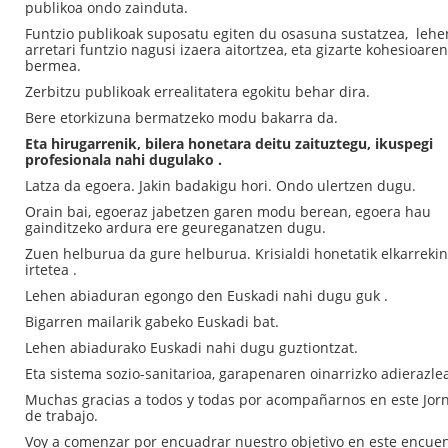
publikoa ondo zainduta.
Funtzio publikoak suposatu egiten du osasuna sustatzea, lehe
arretari funtzio nagusi izaera aitortzea, eta gizarte kohesioare
bermea.
Zerbitzu publikoak errealitatera egokitu behar dira.
Bere etorkizuna bermatzeko modu bakarra da.
Eta hirugarrenik, bilera honetara deitu zaituztegu, ikuspegi
profesionala nahi dugulako .
Latza da egoera. Jakin badakigu hori. Ondo ulertzen dugu.
Orain bai, egoeraz jabetzen garen modu berean, egoera hau
gainditzeko ardura ere geureganatzen dugu.
Zuen helburua da gure helburua. Krisialdi honetatik elkarreki
irtetea .
Lehen abiaduran egongo den Euskadi nahi dugu guk .
Bigarren mailarik gabeko Euskadi bat.
Lehen abiadurako Euskadi nahi dugu guztiontzat.
Eta sistema sozio-sanitarioa, garapenaren oinarrizko adierazle
Muchas gracias a todos y todas por acompañarnos en este Jor
de trabajo.
Voy a comenzar por encuadrar nuestro objetivo en este encue