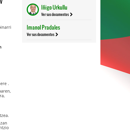
NV
Iñigo Urkullu
Ver sus documentos
.
Imanol Pradales
inarri
Ver sus documentos
n
ere .
oaren,
ra,
tzea.
izan
ntzio