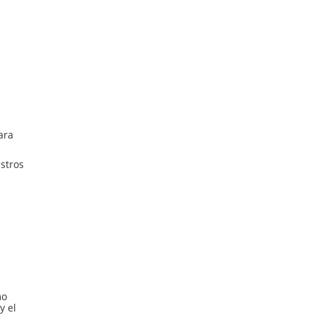
ara
stros
mo
y el