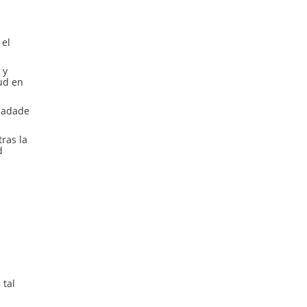
 el
 y
lud en
rnadade
ras la
d
.
 tal