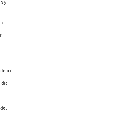
do y
.
En
En
déficit
 día
ado.