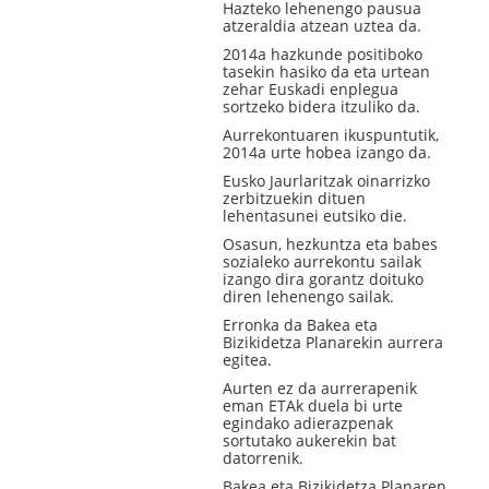
Hazteko lehenengo pausua
atzeraldia atzean uztea da.
2014a hazkunde positiboko
tasekin hasiko da eta urtean
zehar Euskadi enplegua
sortzeko bidera itzuliko da.
Aurrekontuaren ikuspuntutik,
2014a urte hobea izango da.
Eusko Jaurlaritzak oinarrizko
zerbitzuekin dituen
lehentasunei eutsiko die.
Osasun, hezkuntza eta babes
sozialeko aurrekontu sailak
izango dira gorantz doituko
diren lehenengo sailak.
Erronka da Bakea eta
Bizikidetza Planarekin aurrera
egitea.
Aurten ez da aurrerapenik
eman ETAk duela bi urte
egindako adierazpenak
sortutako aukerekin bat
datorrenik.
Bakea eta Bizikidetza Planaren