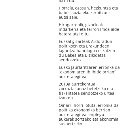
lortu du.
Horrela, osasun, hezkuntza eta
babes sozialeko zerbitzuei
eutsi zaie.
Hirugarrenik, gizarteak
indarkeria eta terrorismoa alde
batera utzi ditu.
Euskal gizarteak Arduradun
politikoen eta Erakundeen
laguntza handiagoa eskatzen
du Bakea eta Bizikidetza
sendotzeko.
Eusko Jaurlaritzaren erronka da
“ekonomiaren ibilbide orrian”
aurrera egitea.
2013a aurrekontua
zorroztasunaz betetzeko eta
fiskalitatea sendotzeko urtea
izan da.
Oinarri horri lotuta, erronka da
politika ekonomiko berrian
aurrera egitea, enplegu
aukerak sortzeko eta ekonomia
suspertzeko.