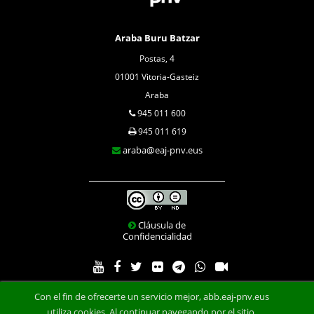
Araba Buru Batzar
Postas, 4
01001 Vitoria-Gasteiz
Araba
945 011 600
945 011 619
araba@eaj-pnv.eus
Cláusula de
Confidencialidad
Con el fin de ofrecerte un servicio mejor, abb.eaj-pnv.eus
utiliza cookies. Al continuar navegando por el sitio,