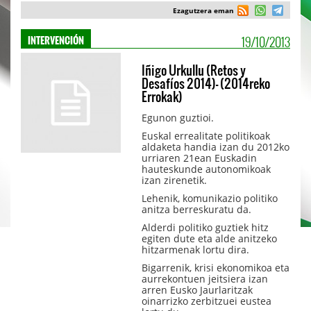
Ezagutzera eman
19/10/2013
INTERVENCIÓN
Iñigo Urkullu (Retos y
Desafíos 2014)- (2014reko
Errokak)
Egunon guztioi.
Euskal errealitate politikoak
aldaketa handia izan du 2012ko
urriaren 21ean Euskadin
hauteskunde autonomikoak
izan zirenetik.
Lehenik, komunikazio politiko
anitza berreskuratu da.
Alderdi politiko guztiek hitz
egiten dute eta alde anitzeko
hitzarmenak lortu dira.
Bigarrenik, krisi ekonomikoa eta
aurrekontuen jeitsiera izan
arren Eusko Jaurlaritzak
oinarrizko zerbitzuei eustea