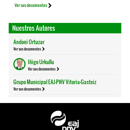
Ver sus documentos
Nuestros Autores
Andoni Ortuzar
Ver sus documentos
Iñigo Urkullu
Ver sus documentos
Grupo Municipal EAJ-PNV Vitoria-Gasteiz
Ver sus documentos