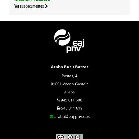
Ver sus documentos
Araba Buru Batzar
Postas, 4
01001 Vitoria-Gasteiz
Araba
945 011 600
945 011 619
araba@eaj-pnv.eus