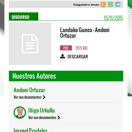
Ezagutzera eman
15/11/2015
DISCURSO
Landako Gunea - Andoni
Ortuzar
355 KB
PDF
DESCARGAR
Nuestros Autores
Andoni Ortuzar
Ver sus documentos
Iñigo Urkullu
Ver sus documentos
Imanol Pradales