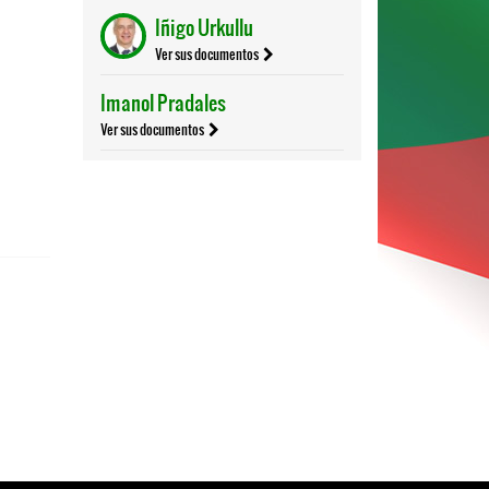
Iñigo Urkullu
Ver sus documentos
Imanol Pradales
Ver sus documentos