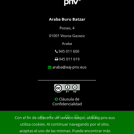
Araba Buru Batzar
Postas, 4
01001 Vitoria-Gasteiz
Araba
945 011 600
945 011 619
araba@eaj-pnv.eus
Cláusula de
Confidencialidad
Con el fin de ofrecerte un servicio mejor, abb.eaj-pnv.eus
utiliza cookies. Al continuar navegando por el sitio,
aceptas el uso de las mismas. Puede encontrar más