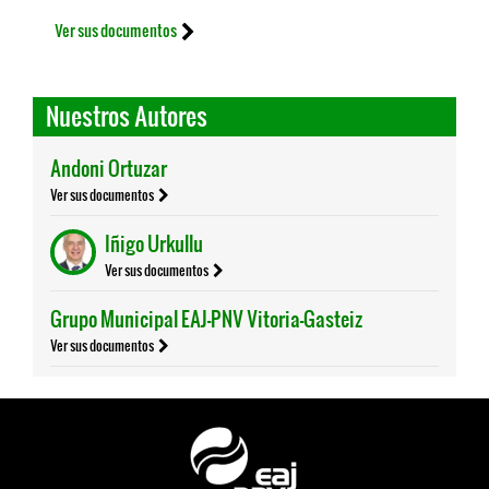
Ver sus documentos
Nuestros Autores
Andoni Ortuzar
Ver sus documentos
Iñigo Urkullu
Ver sus documentos
Grupo Municipal EAJ-PNV Vitoria-Gasteiz
Ver sus documentos