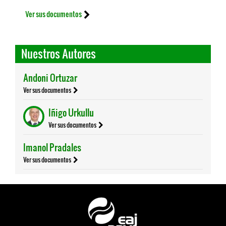
Ver sus documentos
Nuestros Autores
Andoni Ortuzar
Ver sus documentos
Iñigo Urkullu
Ver sus documentos
Imanol Pradales
Ver sus documentos