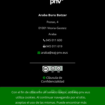
Araba Buru Batzar
Postas, 4
01001 Vitoria-Gasteiz
Araba
945 011 600
945 011 619
araba@eaj-pnv.eus
Cláusula de
Confidencialidad
Con el fin de ofrecerte un servicio mejor, abb.eaj-pnv.eus
utiliza cookies. Al continuar navegando por el sitio,
aceptas el uso de las mismas. Puede encontrar más