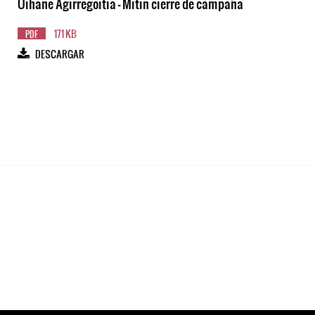
Oihane Agirregoitia - Mitin cierre de campaña
171 KB
PDF
DESCARGAR