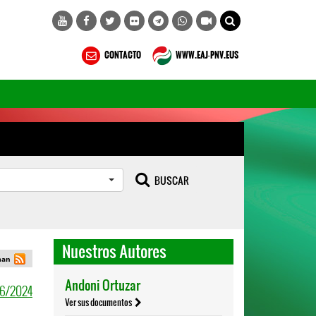
CONTACTO
WWW.EAJ-PNV.EUS
BUSCAR
Nuestros Autores
man
6/2024
Andoni Ortuzar
Ver sus documentos