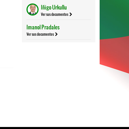
Iñigo Urkullu
Ver sus documentos
Imanol Pradales
Ver sus documentos