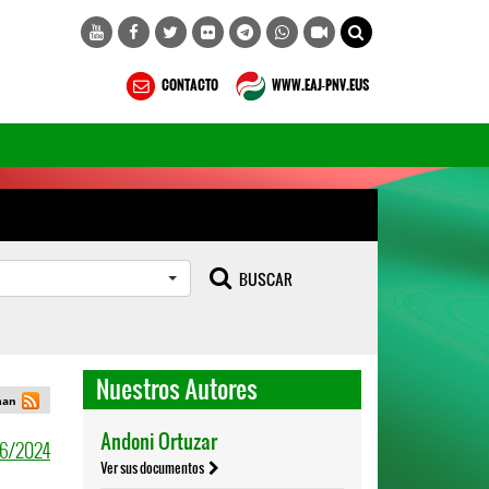
CONTACTO
WWW.EAJ-PNV.EUS
BUSCAR
Nuestros Autores
man
6/2024
Andoni Ortuzar
Ver sus documentos