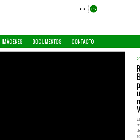
eu
es
IMÁGENES
DOCUMENTOS
CONTACTO
2
R
B
p
u
m
V
E
m
d
a