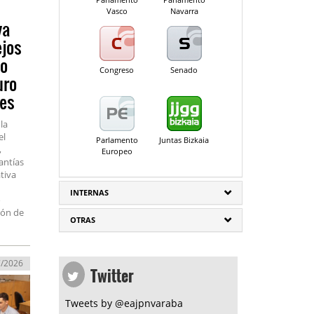
Vasco
Navarra
va
ejos
vo
Congreso
Senado
uro
ses
la
el
Parlamento
Juntas Bizkaia
,
Europeo
antías
tiva
INTERNAS
o
ión de
OTRAS
Twitter
7/2026
Tweets by @eajpnvaraba