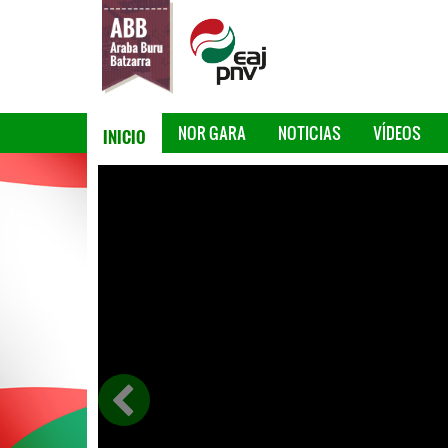
INICIO
NOR GARA
NOTICIAS
VÍDEOS
 EH-
la
jecutar
ción de
zarrate
a la