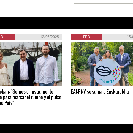
BB
12/06/2025
EBB
15/
teban: "Somos el instrumento
EAJ-PNV se suma a Euskaraldia
o para marcar el rumbo y el pulso
ro País"