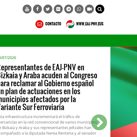
CONTACTO
WWW.EAJ-PNV.EUS
3/07/2026
epresentantes de EAJ-PNV en
izkaia y Araba acuden al Congreso
ara reclamar al Gobierno español
n plan de actuaciones en los
unicipios afectados por la
ariante Sur Ferroviaria
sta infraestructura incrementará el tráfico de
ercancías en la red convencional de varios municipios
e Bizkaia y Araba y sus representantes jeltzales han
compañado a la diputada Nerea Renteria y al senador