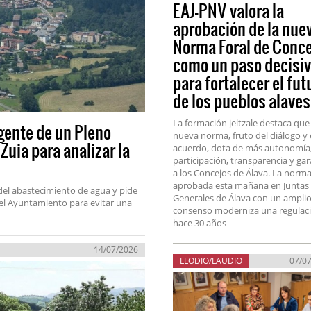
EAJ-PNV valora la
aprobación de la nue
Norma Foral de Conc
como un paso decisi
para fortalecer el fut
de los pueblos alave
La formación jeltzale destaca que 
rgente de un Pleno
nueva norma, fruto del diálogo y 
Zuia para analizar la
acuerdo, dota de más autonomía
participación, transparencia y gar
a los Concejos de Álava. La norma
aprobada esta mañana en Juntas
 del abastecimiento de agua y pide
Generales de Álava con un ampli
 el Ayuntamiento para evitar una
consenso moderniza una regulac
hace 30 años
14/07/2026
LLODIO/LAUDIO
07/0