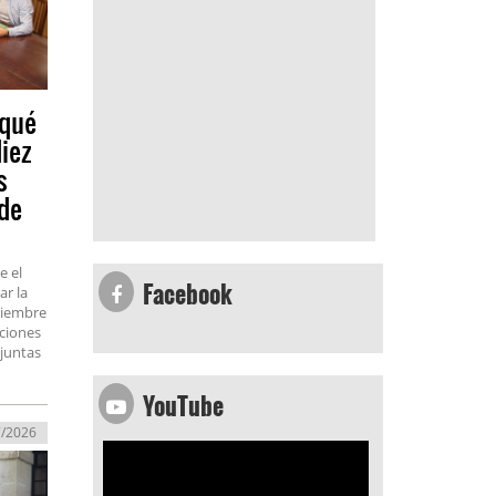
 qué
diez
s
 de
e el
Facebook
ar la
tiembre
iciones
 juntas
YouTube
7/2026