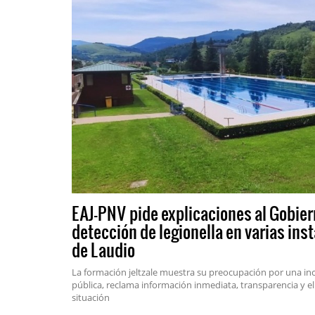
EAJ-PNV pide explicaciones al Gobiern
detección de legionella en varias in
de Laudio
La formación jeltzale muestra su preocupación por una inci
pública, reclama información inmediata, transparencia y el
situación