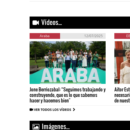
Vídeos...
Araba
12/07/2025
E
Jone Berriozabal: “Seguimos trabajando y
Aitor Es
construyendo, que es lo que sabemos
necesari
hacer y hacemos bien"
de nuest
VER TODOS LOS VÍDEOS
Imágenes...