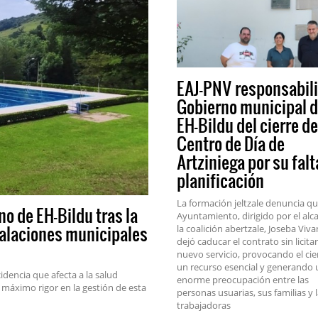
EAJ-PNV responsabili
Gobierno municipal 
EH-Bildu del cierre de
Centro de Día de
Artziniega por su falt
planificación
La formación jeltzale denuncia qu
o de EH-Bildu tras la
Ayuntamiento, dirigido por el alc
stalaciones municipales
la coalición abertzale, Joseba Viva
dejó caducar el contrato sin licitar
nuevo servicio, provocando el cie
un recurso esencial y generando
dencia que afecta a la salud
enorme preocupación entre las
 máximo rigor en la gestión de esta
personas usuarias, sus familias y 
trabajadoras