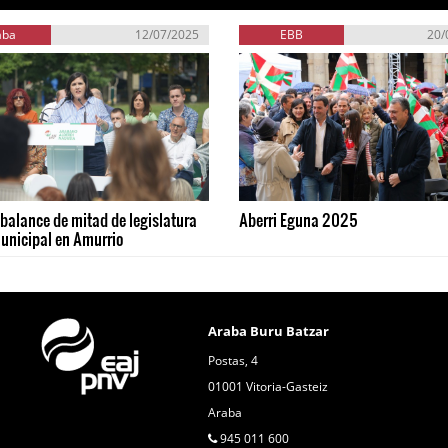
aba
12/07/2025
EBB
20/
 balance de mitad de legislatura
Aberri Eguna 2025
municipal en Amurrio
Araba Buru Batzar
Postas, 4
01001 Vitoria-Gasteiz
Araba
945 011 600