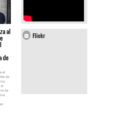
za al
Flickr
de
l
a de
e el
alde de
nco,
 el
rre de
 una
las