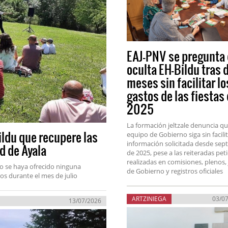
EAJ-PNV se pregunta
oculta EH-Bildu tras 
meses sin facilitar lo
gastos de las fiestas
2025
La formación jeltzale denuncia qu
ldu que recupere las
equipo de Gobierno siga sin facilit
información solicitada desde sep
d de Ayala
de 2025, pese a las reiteradas pet
realizadas en comisiones, plenos,
no se haya ofrecido ninguna
de Gobierno y registros oficiales
os durante el mes de julio
ARTZINIEGA
03/0
13/07/2026