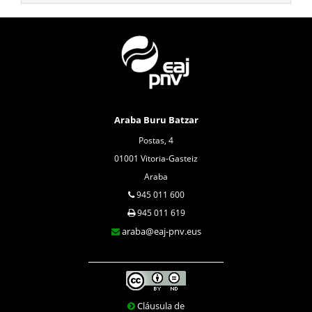
Araba Buru Batzar
Postas, 4
01001 Vitoria-Gasteiz
Araba
945 011 600
945 011 619
araba@eaj-pnv.eus
Cláusula de