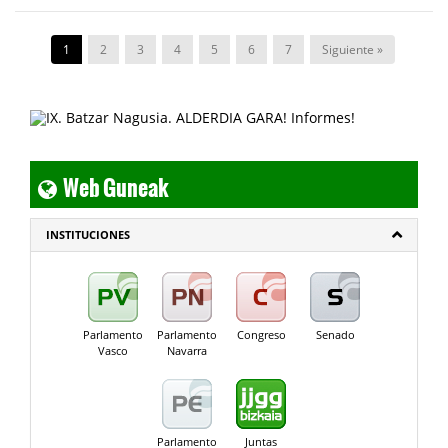
1
2
3
4
5
6
7
Siguiente »
Web Guneak
INSTITUCIONES
Parlamento
Parlamento
Congreso
Senado
Vasco
Navarra
Parlamento
Juntas