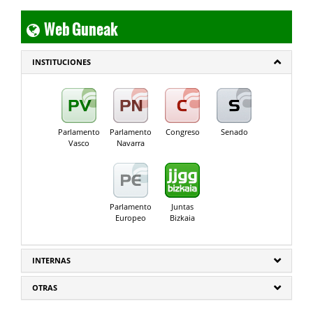
Web Guneak
INSTITUCIONES
Parlamento
Parlamento
Congreso
Senado
Vasco
Navarra
Parlamento
Juntas
Europeo
Bizkaia
INTERNAS
OTRAS