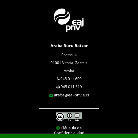
Araba Buru Batzar
Postas, 4
01001 Vitoria-Gasteiz
Araba
945 011 600
945 011 619
araba@eaj-pnv.eus
Cláusula de
Confidencialidad