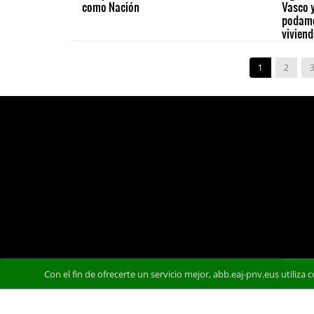
como Nación
Vasco y
podamo
vivien
1
2
Con el fin de ofrecerte un servicio mejor, abb.eaj-pnv.eus utiliza