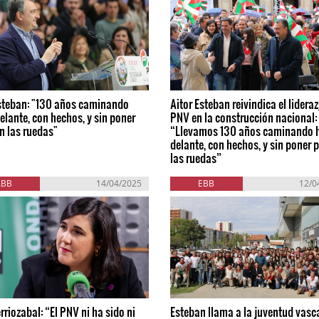
Esteban: "130 años caminando
Aitor Esteban reivindica el lidera
elante, con hechos, y sin poner
PNV en la construcción nacional:
n las ruedas"
“Llevamos 130 años caminando 
delante, con hechos, y sin poner 
las ruedas”
ABB
14/04/2025
EBB
12/0
rriozabal: “El PNV ni ha sido ni
Esteban llama a la juventud vasca