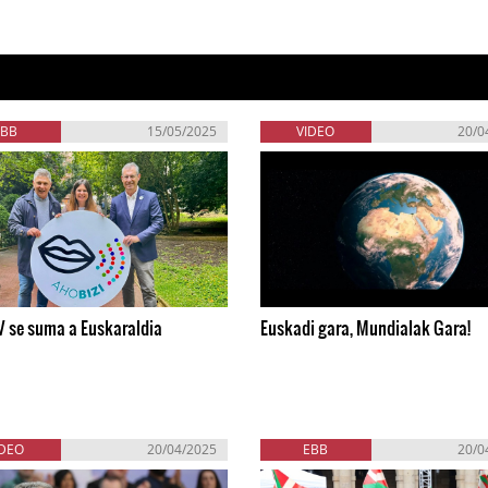
EBB
15/05/2025
VIDEO
20/0
V se suma a Euskaraldia
Euskadi gara, Mundialak Gara!
IDEO
20/04/2025
EBB
20/0