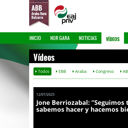
VÍDEOS
INICIO
NOR GARA
NOTICIAS
Vídeos
Todos
EBB
Araba
Congreso
AB
12/07/2025
Jone Berriozabal: “Seguimos 
sabemos hacer y hacemos bi