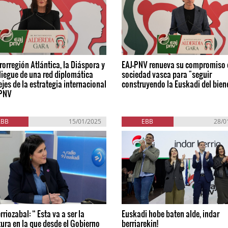
orregión Atlántica, la Diáspora y
EAJ-PNV renueva su compromiso 
liegue de una red diplomática
sociedad vasca para "seguir
 ejes de la estrategia internacional
construyendo la Euskadi del bien
-PNV
ABB
15/01/2025
EBB
28/0
rriozabal: “ Esta va a ser la
Euskadi hobe baten alde, indar
tura en la que desde el Gobierno
berriarekin!