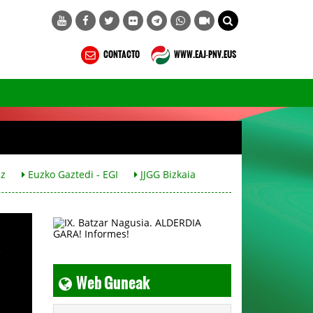
CONTACTO
WWW.EAJ-PNV.EUS
iz
Euzko Gaztedi - EGI
JJGG Bizkaia
e
Web Guneak