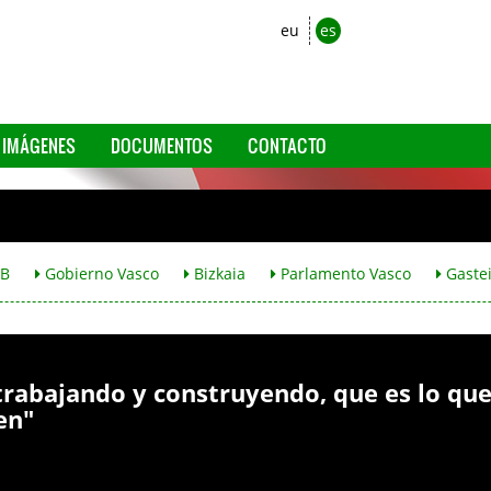
eu
es
IMÁGENES
DOCUMENTOS
CONTACTO
B
Gobierno Vasco
Bizkaia
Parlamento Vasco
Gaste
trabajando y construyendo, que es lo qu
en"