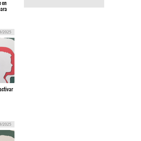
e en
para
3/2025
activar
3/2025