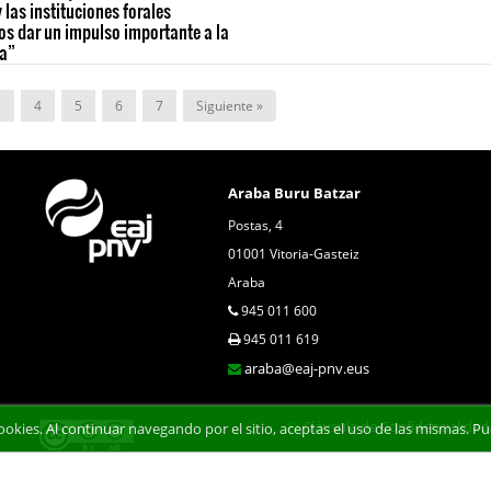
 las instituciones forales
s dar un impulso importante a la
da”
3
4
5
6
7
Siguiente »
Araba Buru Batzar
Postas, 4
01001 Vitoria-Gasteiz
Araba
945 011 600
945 011 619
araba@eaj-pnv.eus
Cláusula de Confidencialidad
 cookies. Al continuar navegando por el sitio, aceptas el uso de las mismas.