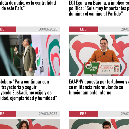
leta de nadie, es la centralidad
EGI Eguna en Baiona, a implicars
a de este País”
política: “Sois muy importantes 
iluminar el camino al Partido”
EBB
30/03/2025
EBB
29/0
steban: “Para continuar con
EAJ-PNV apuesta por fortalecer y 
 trayectoria y seguir
su militancia reformulando su
yendo Euskadi, me exijo y os
funcionamiento interno
nidad, ejemplaridad y humildad”
EBB
29/03/2025
EBB
29/0