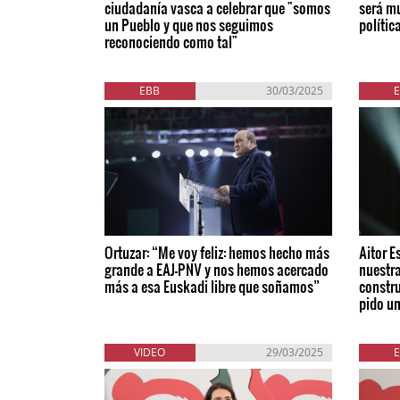
ciudadanía vasca a celebrar que "somos
será mu
un Pueblo y que nos seguimos
polític
reconociendo como tal"
EBB
30/03/2025
Ortuzar: “Me voy feliz: hemos hecho más
Aitor E
grande a EAJ-PNV y nos hemos acercado
nuestra
más a esa Euskadi libre que soñamos”
constru
pido u
VIDEO
29/03/2025