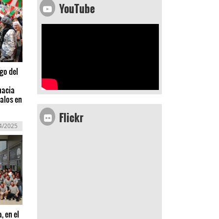
YouTube
zgo del
hacia
palos en
Flickr
4/2025
, en el