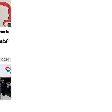
con la
estar"
1/2024