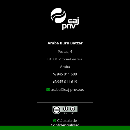
Araba Buru Batzar
Postas, 4
01001 Vitoria-Gasteiz
Araba
945 011 600
945 011 619
araba@eaj-pnv.eus
Cláusula de
Confidencialidad