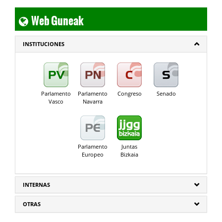
Web Guneak
INSTITUCIONES
Parlamento
Parlamento
Congreso
Senado
Vasco
Navarra
Parlamento
Juntas
Europeo
Bizkaia
INTERNAS
OTRAS