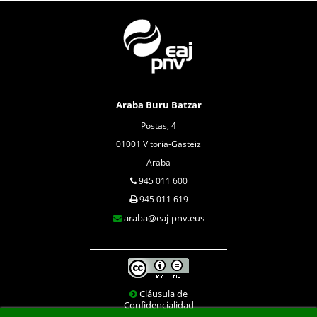
Araba Buru Batzar
Postas, 4
01001 Vitoria-Gasteiz
Araba
945 011 600
945 011 619
araba@eaj-pnv.eus
Cláusula de
Confidencialidad