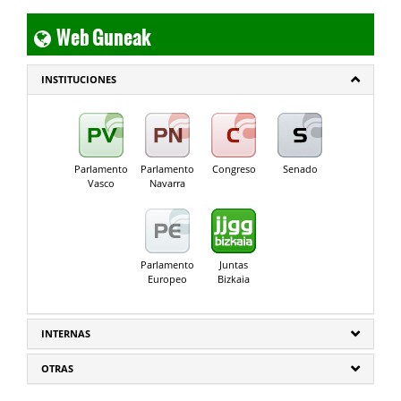
Web Guneak
INSTITUCIONES
Parlamento
Parlamento
Congreso
Senado
Vasco
Navarra
Parlamento
Juntas
Europeo
Bizkaia
INTERNAS
OTRAS