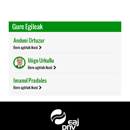
Gure Egileak
Andoni Ortuzar
Bere agiriak ikusi
Iñigo Urkullu
Bere agiriak ikusi
Imanol Pradales
Bere agiriak ikusi