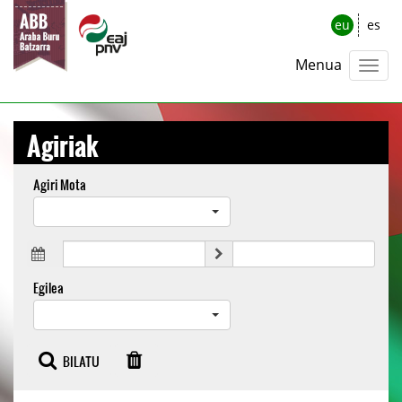
eu
es
Menua
Agiriak
Agiri Mota
Egilea
BILATU