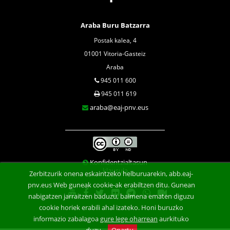
Araba Buru Batzarra
Postak kalea, 4
01001 Vitoria-Gasteiz
Araba
945 011 600
945 011 619
araba@eaj-pnv.eus
Konfidentzialtasun
klausula
Zerbitzurik onena eskaintzeko helburuarekin, abb.eaj-
pnv.eus Web guneak cookie-ak erabiltzen ditu. Gunean
nabigatzen jarraitzen baduzu, baimena ematen diguzu
cookie horiek erabili ahal izateko. Honi buruzko
informazio zabalagoa
gure lege oharrean
aurkituko