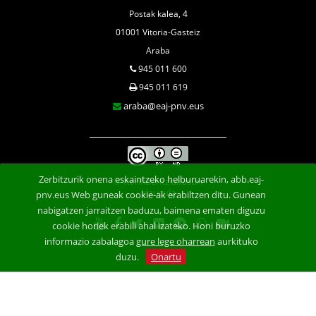
Postak kalea, 4
01001 Vitoria-Gasteiz
Araba
945 011 600
945 011 619
araba@eaj-pnv.eus
Zerbitzurik onena eskaintzeko helburuarekin, abb.eaj-
Konfidentzialtasun
klausula
pnv.eus Web guneak cookie-ak erabiltzen ditu. Gunean
nabigatzen jarraitzen baduzu, baimena ematen diguzu
cookie horiek erabili ahal izateko. Honi buruzko
informazio zabalagoa
gure lege oharrean
aurkituko
duzu.
Onartu