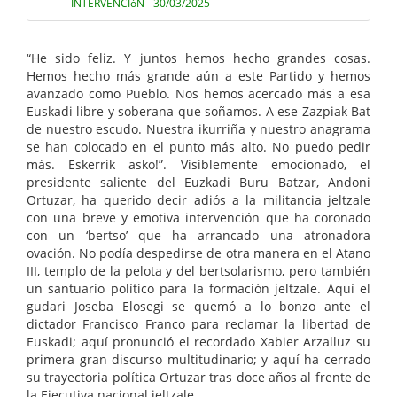
INTERVENCIóN - 30/03/2025
“He sido feliz. Y juntos hemos hecho grandes cosas.
Hemos hecho más grande aún a este Partido y hemos
avanzado como Pueblo. Nos hemos acercado más a esa
Euskadi libre y soberana que soñamos. A ese Zazpiak Bat
de nuestro escudo. Nuestra ikurriña y nuestro anagrama
se han colocado en el punto más alto. No puedo pedir
más. Eskerrik asko!”. Visiblemente emocionado, el
presidente saliente del Euzkadi Buru Batzar, Andoni
Ortuzar, ha querido decir adiós a la militancia jeltzale
con una breve y emotiva intervención que ha coronado
con un ‘bertso’ que ha arrancado una atronadora
ovación. No podía despedirse de otra manera en el Atano
III, templo de la pelota y del bertsolarismo, pero también
un santuario político para la formación jeltzale. Aquí el
gudari Joseba Elosegi se quemó a lo bonzo ante el
dictador Francisco Franco para reclamar la libertad de
Euskadi; aquí pronunció el recordado Xabier Arzalluz su
primera gran discurso multitudinario; y aquí ha cerrado
su trayectoria política Ortuzar tras doce años al frente de
la Ejecutiva nacional jeltzale.