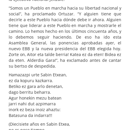
“Somos un Pueblo en marcha hacia su libertad nacional y
social”, ha proclamado Ortuzar. “Y alguien tiene que
decirle a este Pueblo hacia dónde debe ir ahora. Alguien
tiene que liderar a este Pueblo en marcha y mostrarle el
camino. Lo hemos hecho en los últimos cincuenta años, y
lo debemos seguir haciendo. De eso ha ido esta
Asamblea General, las ponencias aprobadas ayer, el
nuevo EBB y la nueva presidencia del EBB elegida hoy.
Zorte on, Aitor eta talde berria! Katea ez da eten! Bidea ez
da eten. Alderdia Gara!”, ha exclamado antes de cantar
su bertso de despedida.
Hamazazpi urte Sabin Etxean,
ez da kopuru kazkarra.
Betiko ez gara arlo denetan,
dago berritu beharra.
Agur honekin mezu batean
jarri nahi dut azpimarra
inork ez beza inoiz ahaztu:
Batasuna da indarra!!!
(Diecisiete años en Sabin Etxea,
no es poco tiempo.