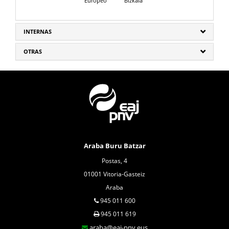
Europeo
Bizkaia
INTERNAS
OTRAS
Araba Buru Batzar
Postas, 4
01001 Vitoria-Gasteiz
Araba
945 011 600
945 011 619
araba@eaj-pnv.eus