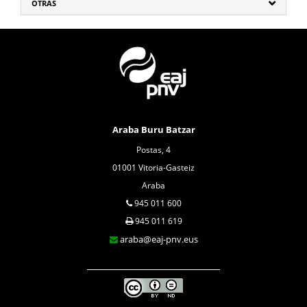
OTRAS
Araba Buru Batzar
Postas, 4
01001 Vitoria-Gasteiz
Araba
945 011 600
945 011 619
araba@eaj-pnv.eus