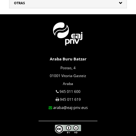
OTRAS
Araba Buru Batzar
Postas, 4
01001 Vitoria-Gasteiz
Araba
945 011 600
945 011 619
araba@eaj-pnv.eus