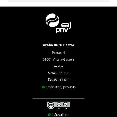
Araba Buru Batzar
Postas, 4
01001 Vitoria-Gasteiz
Araba
945 011 600
945 011 619
araba@eaj-pnv.eus
Cláusula de