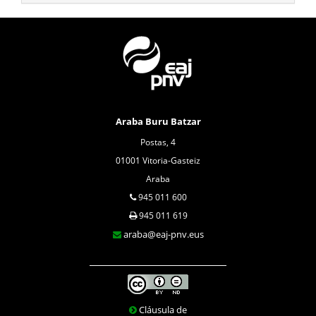
Araba Buru Batzar
Postas, 4
01001 Vitoria-Gasteiz
Araba
945 011 600
945 011 619
araba@eaj-pnv.eus
Cláusula de