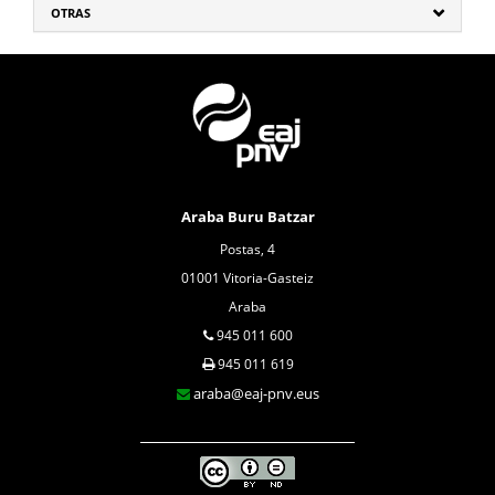
OTRAS
Araba Buru Batzar
Postas, 4
01001 Vitoria-Gasteiz
Araba
945 011 600
945 011 619
araba@eaj-pnv.eus