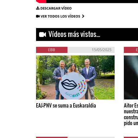
DESCARGAR VÍDEO
VER TODOS LOS VÍDEOS
Vídeos más vistos...
EBB
15/05/2025
EAJ-PNV se suma a Euskaraldia
Aitor E
nuestra
constru
pido u