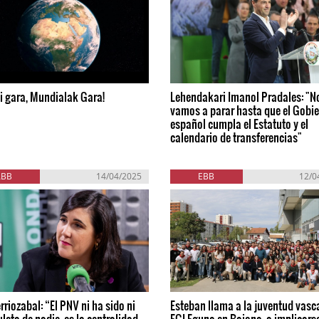
i gara, Mundialak Gara!
Lehendakari Imanol Pradales: "N
vamos a parar hasta que el Gobi
español cumpla el Estatuto y el
calendario de transferencias"
ABB
14/04/2025
EBB
12/0
rriozabal: “El PNV ni ha sido ni
Esteban llama a la juventud vasca
leta de nadie, es la centralidad
EGI Eguna en Baiona, a implicars