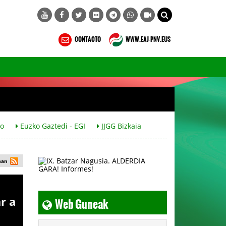
CONTACTO
WWW.EAJ-PNV.EUS
co
Euzko Gaztedi - EGI
JJGG Bizkaia
man
Web Guneak
r a