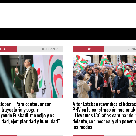
EBB
30/03/2025
EBB
20/0
steban: “Para continuar con
Aitor Esteban reivindica el lidera
 trayectoria y seguir
PNV en la construcción nacional:
yendo Euskadi, me exijo y os
“Llevamos 130 años caminando 
nidad, ejemplaridad y humildad”
delante, con hechos, y sin poner 
las ruedas”