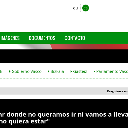
eu
es
IMÁGENES
DOCUMENTOS
CONTACTO
B
Gobierno Vasco
Bizkaia
Gasteiz
Parlamento Vas
Ezagutzera e
var donde no queramos ir ni vamos a lleva
no quiera estar"