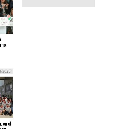
o
erno
4/2025
, en el
e en