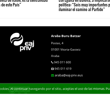
a de este País”
política: “Sois muy importantes 
iluminar el camino al Partido”
Araba Buru Batzar
Postas, 4
01001 Vitoria-Gasteiz
Araba
945 011 600
945 011 619
araba@eaj-pnv.eus
Cláusula de Confidencialidad
 cookies. Al continuar navegando por el sitio, aceptas el uso de las mismas.