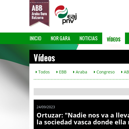
VÍDEOS
INICIO
NOR GARA
NOTICIAS
Vídeos
Todos
EBB
Araba
Congreso
AB
24/09/2023
Ortuzar: "Nadie nos va a lle
la sociedad vasca donde ella 