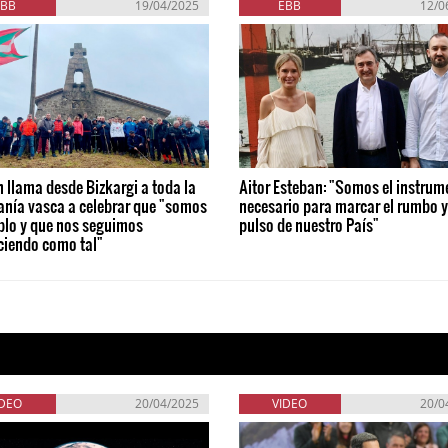
EBB
19/04/2025
EBB
12/0
 llama desde Bizkargi a toda la
Aitor Esteban: "Somos el instrum
anía vasca a celebrar que "somos
necesario para marcar el rumbo y
blo y que nos seguimos
pulso de nuestro País"
ciendo como tal"
IDEO
20/04/2025
VIDEO
20/0