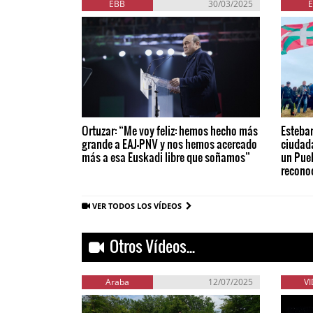
EBB
30/03/2025
Ortuzar: “Me voy feliz: hemos hecho más
Esteban
grande a EAJ-PNV y nos hemos acercado
ciudad
más a esa Euskadi libre que soñamos”
un Pue
recono
VER TODOS LOS VÍDEOS
Otros Vídeos...
Araba
12/07/2025
V