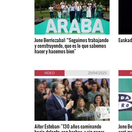
Jone Berriozabal: “Seguimos trabajando
Euskad
y construyendo, que es lo que sabemos
hacer y hacemos bien"
VIDEO
20/04/2025
Aitor Esteban: "130 años caminando
Jone Be
hacia delante, con hechos, y sin poner
será mu