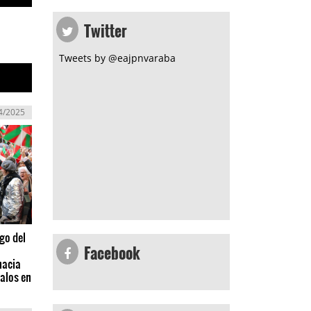
Twitter
Tweets by @eajpnvaraba
4/2025
zgo del
Facebook
hacia
palos en