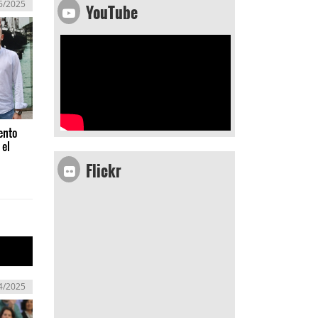
YouTube
6/2025
ento
 el
Flickr
4/2025