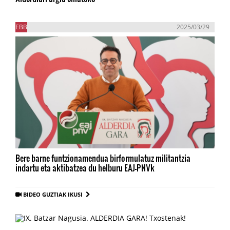
EBB
2025/03/29
Bere barne funtzionamendua birformulatuz militantzia
indartu eta aktibatzea du helburu EAJ-PNVk
BIDEO GUZTIAK IKUSI