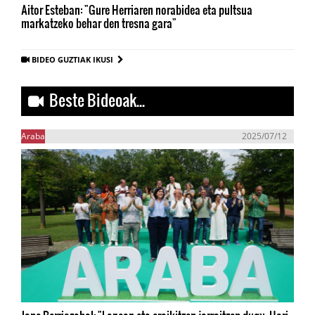
Aitor Esteban: "Gure Herriaren norabidea eta pultsua
markatzeko behar den tresna gara"
BIDEO GUZTIAK IKUSI
Beste Bideoak...
Araba
2025/07/12