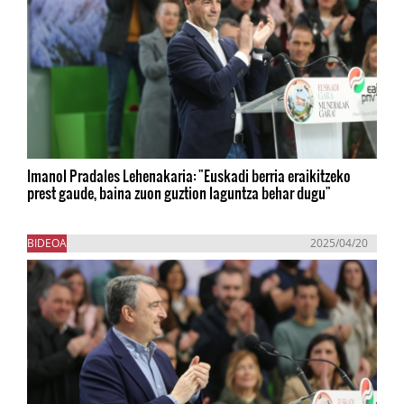
Imanol Pradales Lehenakaria: "Euskadi berria eraikitzeko
prest gaude, baina zuon guztion laguntza behar dugu"
BIDEOA
2025/04/20