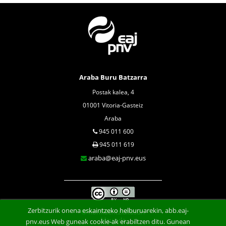
Araba Buru Batzarra
Postak kalea, 4
01001 Vitoria-Gasteiz
Araba
945 011 600
945 011 619
araba@eaj-pnv.eus
Zerbitzurik onena eskaintzeko helburuarekin, abb.eaj-
Konfidentzialtasun
klausula
pnv.eus Web guneak cookie-ak erabiltzen ditu. Gunean