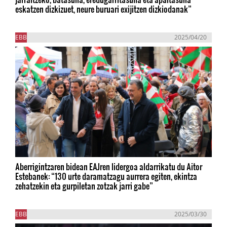
eskatzen dizkizuet, neure buruari exijitzen dizkiodanak”
EBB
2025/04/20
Aberrigintzaren bidean EAJren lidergoa aldarrikatu du Aitor
Estebanek: “130 urte daramatzagu aurrera egiten, ekintza
zehatzekin eta gurpiletan zotzak jarri gabe”
EBB
2025/03/30