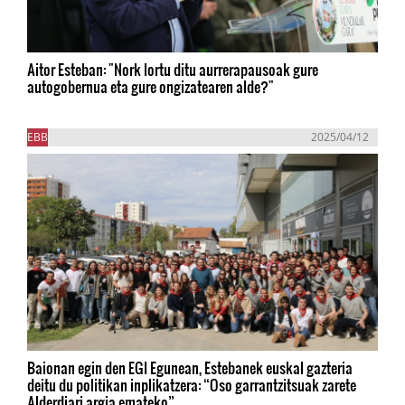
Aitor Esteban: "Nork lortu ditu aurrerapausoak gure
autogobernua eta gure ongizatearen alde?"
EBB
2025/04/12
Baionan egin den EGI Egunean, Estebanek euskal gazteria
deitu du politikan inplikatzera: “Oso garrantzitsuak zarete
Alderdiari argia emateko”