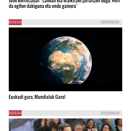
Jone Berriozabal: "Lanean eta eraikitzen jarraitzen dugu. Hori
da egiten dakiguna eta ondo gainera"
BIDEOA
2025/04/20
Euskadi gara, Mundialak Gara!
BIDEOA
2025/04/20