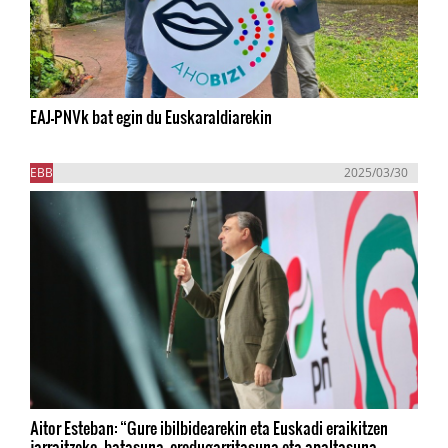
EAJ-PNVk bat egin du Euskaraldiarekin
EBB
2025/03/30
Aitor Esteban: “Gure ibilbidearekin eta Euskadi eraikitzen
jarraitzeko, batasuna, eredugarritasuna eta apaltasuna