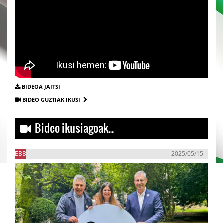
BIDEOA JAITSI
BIDEO GUZTIAK IKUSI
Bideo ikusiagoak...
EBB
2025/05/15