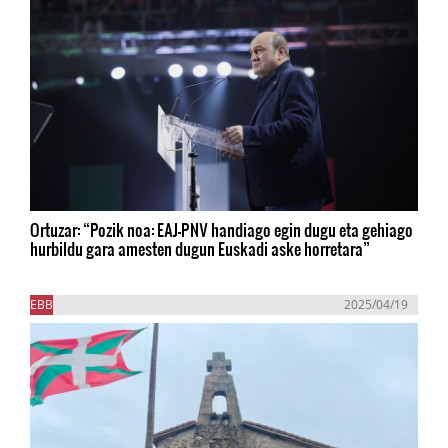
Ortuzar: “Pozik noa: EAJ-PNV handiago egin dugu eta gehiago
hurbildu gara amesten dugun Euskadi aske horretara”
EBB
2025/04/19