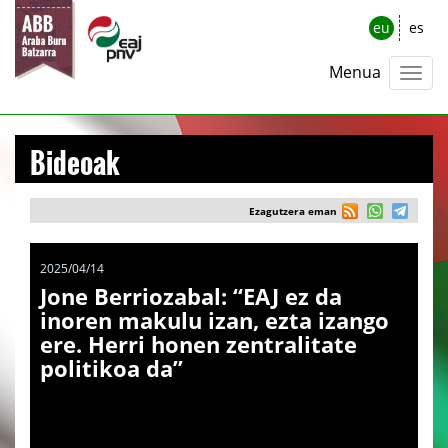
eu
es
Menua
Bideoak
Ezagutzera eman
2025/04/14
Jone Berriozabal: “EAJ ez da
inoren makulu izan, ezta izango
ere. Herri honen zentralitate
politikoa da”