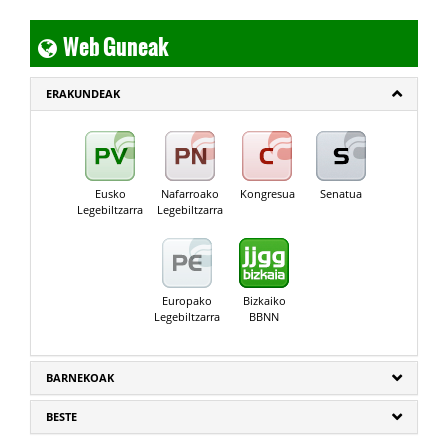
Web Guneak
ERAKUNDEAK
Eusko
Nafarroako
Kongresua
Senatua
Legebiltzarra
Legebiltzarra
Europako
Bizkaiko
Legebiltzarra
BBNN
BARNEKOAK
BESTE