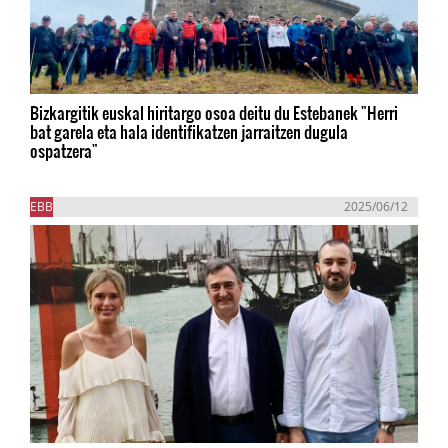
Bizkargitik euskal hiritargo osoa deitu du Estebanek "Herri
bat garela eta hala identifikatzen jarraitzen dugula
ospatzera"
EBB
2025/06/12