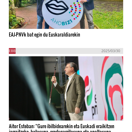
EAJ-PNVk bat egin du Euskaraldiarekin
EBB
2025/03/30
Aitor Esteban: “Gure ibilbidearekin eta Euskadi eraikitzen
jarraitzeko, batasuna, eredugarritasuna eta apaltasuna