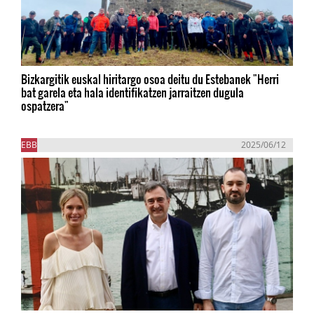
Bizkargitik euskal hiritargo osoa deitu du Estebanek "Herri
bat garela eta hala identifikatzen jarraitzen dugula
ospatzera"
EBB
2025/06/12