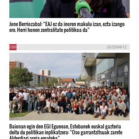
Jone Berriozabal: “EAJ ez da inoren makulu izan, ezta izango
ere. Herri honen zentralitate politikoa da”
EBB
2025/04/12
Baionan egin den EGI Egunean, Estebanek euskal gazteria
deitu du politikan inplikatzera: “Oso garrantzitsuak zarete
Alderdiari argia emateko”