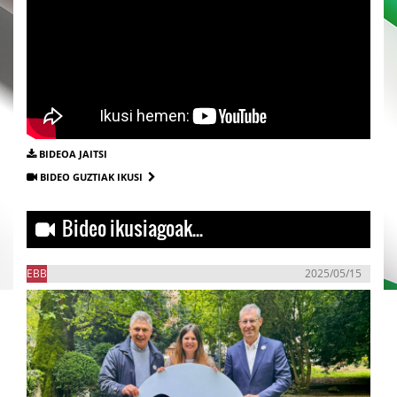
BIDEOA JAITSI
BIDEO GUZTIAK IKUSI
Bideo ikusiagoak...
EBB
2025/05/15