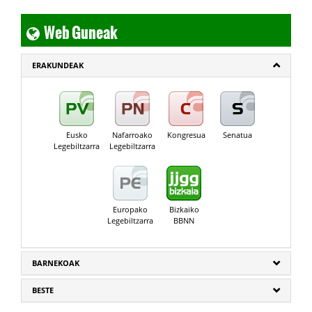
Web Guneak
ERAKUNDEAK
Eusko
Nafarroako
Kongresua
Senatua
Legebiltzarra
Legebiltzarra
Europako
Bizkaiko
Legebiltzarra
BBNN
BARNEKOAK
BESTE