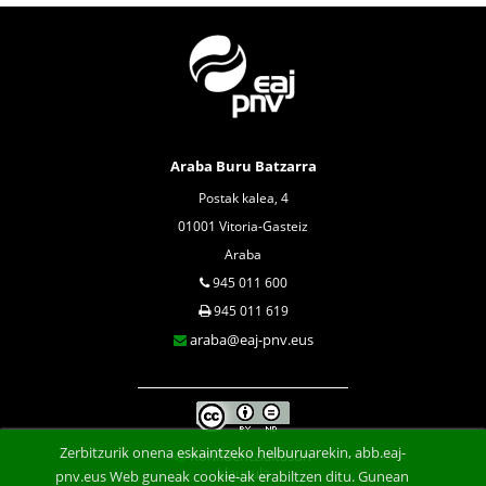
Araba Buru Batzarra
Postak kalea, 4
01001 Vitoria-Gasteiz
Araba
945 011 600
945 011 619
araba@eaj-pnv.eus
Zerbitzurik onena eskaintzeko helburuarekin, abb.eaj-
Konfidentzialtasun
klausula
pnv.eus Web guneak cookie-ak erabiltzen ditu. Gunean