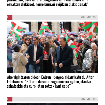
eskatzen dizkizuet, neure buruari exijitzen dizkiodanak”
EBB
2025/04/20
Aberrigintzaren bidean EAJren lidergoa aldarrikatu du Aitor
Estebanek: “130 urte daramatzagu aurrera egiten, ekintza
zehatzekin eta gurpiletan zotzak jarri gabe”
EBB
2025/03/30