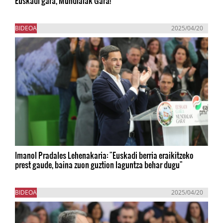
Euskadi gara, Mundialak Gara!
BIDEOA
2025/04/20
Imanol Pradales Lehenakaria: "Euskadi berria eraikitzeko
prest gaude, baina zuon guztion laguntza behar dugu"
BIDEOA
2025/04/20