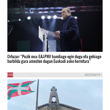
Ortuzar: “Pozik noa: EAJ-PNV handiago egin dugu eta gehiago
hurbildu gara amesten dugun Euskadi aske horretara”
EBB
2025/04/19