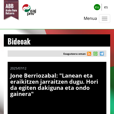
eu
es
Menua
Bideoak
Ezagutzera eman
2025/07/12
Jone Berriozabal: "Lanean eta
eraikitzen jarraitzen dugu. Hori
da egiten dakiguna eta ondo
gainera"