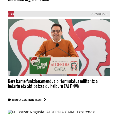
EBB
2025/03/29
Bere barne funtzionamendua birformulatuz militantzia
indartu eta aktibatzea du helburu EAJ-PNVk
BIDEO GUZTIAK IKUSI