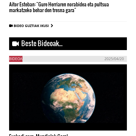
Aitor Esteban: "Gure Herriaren norabidea eta pultsua
markatzeko behar den tresna gara"
BIDEO GUZTIAK IKUSI
Beste Bideoak...
BIDEOA
2025/04/20