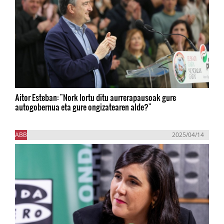
Aitor Esteban: "Nork lortu ditu aurrerapausoak gure
autogobernua eta gure ongizatearen alde?"
ABB
2025/04/14