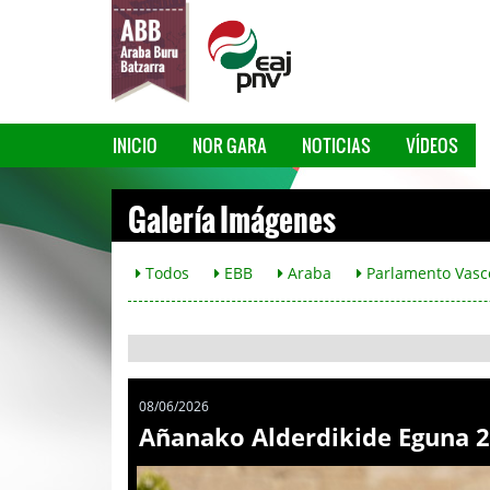
INICIO
NOR GARA
NOTICIAS
VÍDEOS
Galería Imágenes
Todos
EBB
Araba
Parlamento Vasc
08/06/2026
Añanako Alderdikide Eguna 