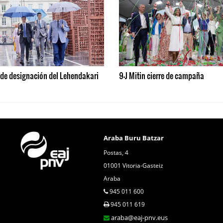
 de designación del Lehendakari
9-J Mitin cierre de campaña
Araba Buru Batzar
Postas, 4
01001 Vitoria-Gasteiz
Araba
945 011 600
945 011 619
araba@eaj-pnv.eus