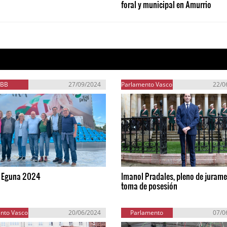
foral y municipal en Amurrio
EBB
27/09/2024
Parlamento Vasco
22/0
i Eguna 2024
Imanol Pradales, pleno de jurame
toma de posesión
nto Vasco
20/06/2024
Parlamento
07/0
Europeo