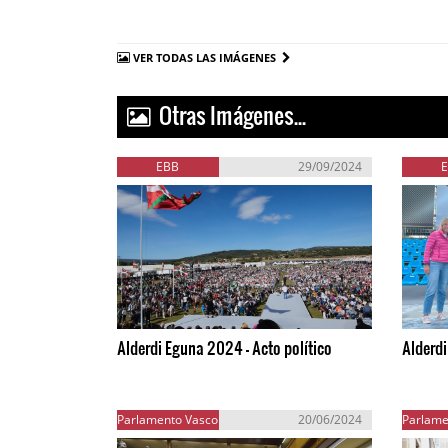
VER TODAS LAS IMÁGENES
Otras Imágenes...
EBB
29/09/2024
Alderdi Eguna 2024 - Acto político
Alderd
Parlamento Vasco
20/06/2024
Parlame