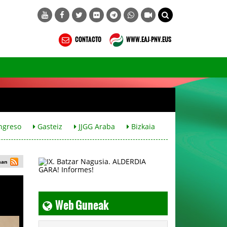
CONTACTO
WWW.EAJ-PNV.EUS
ngreso
Gasteiz
JJGG Araba
Bizkaia
man
Web Guneak