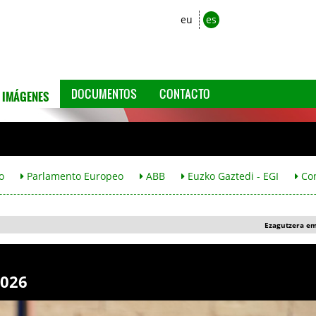
eu
es
IMÁGENES
DOCUMENTOS
CONTACTO
o
Parlamento Europeo
ABB
Euzko Gaztedi - EGI
Co
Ezagutzera e
2026