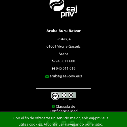
Araba Buru Batzar
Postas, 4
01001 Vitoria-Gasteiz
Araba
945 011 600
945 011 619
araba@eaj-pnv.eus
Cláusula de
Confidencialidad
Con el fin de ofrecerte un servicio mejor, abb.eaj-pnv.eus
utiliza cookies. Al continuar navegando por el sitio,