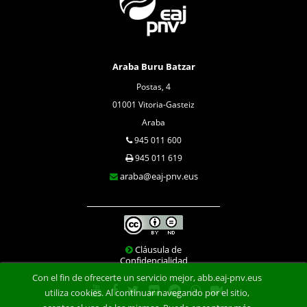
Araba Buru Batzar
Postas, 4
01001 Vitoria-Gasteiz
Araba
945 011 600
945 011 619
araba@eaj-pnv.eus
Cláusula de
Confidencialidad
Con el fin de ofrecerte un servicio mejor, abb.eaj-pnv.eus
utiliza cookies. Al continuar navegando por el sitio,