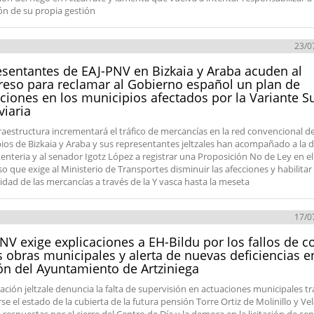
ón de su propia gestión
23/0
sentantes de EAJ-PNV en Bizkaia y Araba acuden al
eso para reclamar al Gobierno español un plan de
ciones en los municipios afectados por la Variante S
viaria
fraestructura incrementará el tráfico de mercancías en la red convencional de
ios de Bizkaia y Araba y sus representantes jeltzales han acompañado a la 
enteria y al senador Igotz López a registrar una Proposición No de Ley en el
o que exige al Ministerio de Transportes disminuir las afecciones y habilitar 
idad de las mercancías a través de la Y vasca hasta la meseta
17/0
NV exige explicaciones a EH-Bildu por los fallos de c
s obras municipales y alerta de nuevas deficiencias e
ón del Ayuntamiento de Artziniega
ación jeltzale denuncia la falta de supervisión en actuaciones municipales tr
e el estado de la cubierta de la futura pensión Torre Ortiz de Molinillo y Ve