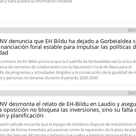
das y hará pública la información recibida
30/0
NV denuncia que EH Bildu ha dejado a Gorbeialdea s
inanciación foral estable para impulsar las políticas 
dad
 contrario de EH Bildu provoca que la Cuadrilla de Gorbeialdea sea la única d
ezca de convenio de colaboración con la Diputación Foral de Álava para el
llo de programas y actividades dirigidos a la consecución de la igualdad de 
 y personas no binarias durante el periodo 2026-2030
29/0
NV desmonta el relato de EH-Bildu en Laudio y aseg
a oposición no bloquea las inversiones, sino su falta 
ón y planificación
ación jeltzale recuerda que el equipo de Gobierno dispone de mecanismos l
ecutar de forma inmediata actuaciones como la reparación de la pista de pád
ión del riego en Altzarrate y lamenta que vuelva a intentar responsabilizar a 