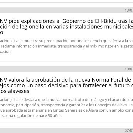
13/0
NV pide explicaciones al Gobierno de EH-Bildu tras l
ción de legionella en varias instalaciones municipale
io
ación jeltzale muestra su preocupación por una incidencia que afecta a la s
, reclama información inmediata, transparencia y el máximo rigor en la gest
tuación
10/0
NV valora la aprobación de la nueva Norma Foral de
jos como un paso decisivo para fortalecer el futuro 
os alaveses
ación jeltzale destaca que la nueva norma, fruto del diálogo y el acuerdo, d
onomía, participación, transparencia y garantías a los Concejos de Álava. La
va aprobada esta mañana en Juntas Generales de Álava con un amplio con
za una regulación de hace 30 años
07/0