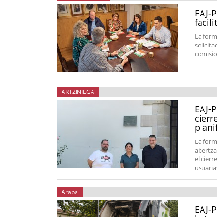
EAJ-P
facil
La form
solicit
comisio
ARTZINIEGA
EAJ-P
cierr
plani
La form
abertza
el cier
usuarias
Araba
EAJ-P