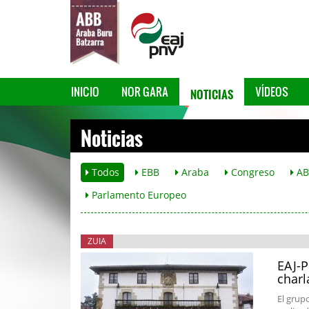
NOTICIAS
INICIO
NOR GARA
VÍDEOS
Noticias
Todos
EBB
Araba
Congreso
AB
Parlamento Europeo
ZUIA
EAJ-P
charl
El grupo