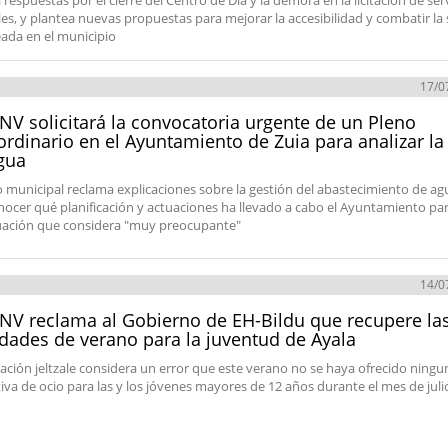
respuestas por el cierre del Centro de Día y la demora en la licitación de ser
les, y plantea nuevas propuestas para mejorar la accesibilidad y combatir la
ada en el municipio
17/0
NV solicitará la convocatoria urgente de un Pleno
ordinario en el Ayuntamiento de Zuia para analizar la 
gua
o municipal reclama explicaciones sobre la gestión del abastecimiento de ag
nocer qué planificación y actuaciones ha llevado a cabo el Ayuntamiento par
uación que considera "muy preocupante"
14/0
NV reclama al Gobierno de EH-Bildu que recupere la
idades de verano para la juventud de Ayala
ación jeltzale considera un error que este verano no se haya ofrecido ningu
tiva de ocio para las y los jóvenes mayores de 12 años durante el mes de juli