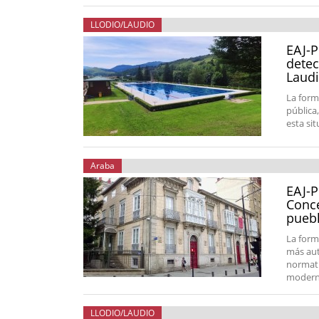
LLODIO/LAUDIO
EAJ-P
detec
Laud
La form
pública
esta si
Araba
EAJ-P
Conce
puebl
La form
más aut
normati
moderni
LLODIO/LAUDIO