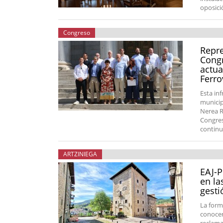
oposici
Congreso
Repre
Congr
actua
Ferro
Esta in
municip
Nerea R
Congres
continu
ARTZINIEGA
EAJ-P
en la
gesti
La form
conocers