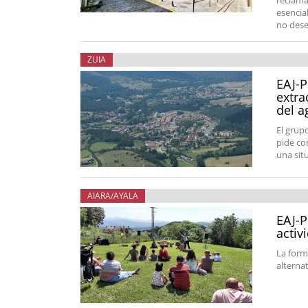
reclama 
esencia
no dese
ZUIA
EAJ-P
extra
del a
El grup
pide co
una sit
AIARA/AYALA
EAJ-P
activ
La form
alterna