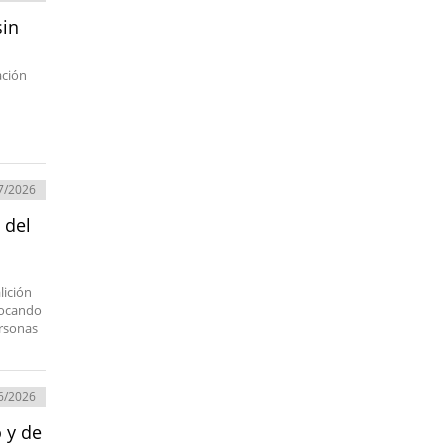
sin
ación
7/2026
 del
lición
ovocando
ersonas
6/2026
 y de