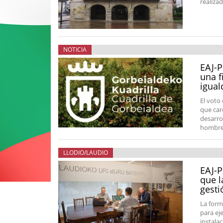
realiza
NOTICIA
EAJ-P
una f
igual
El voto
que car
desarro
hombres
LLODIO/LAUDIO
EAJ-P
que l
gesti
La form
para ej
instalac