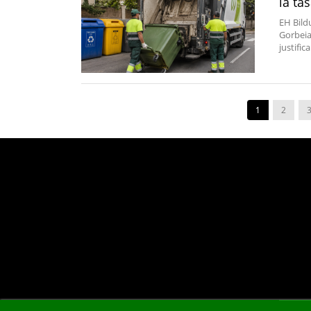
la ta
EH Bild
Gorbeial
justific
1
2