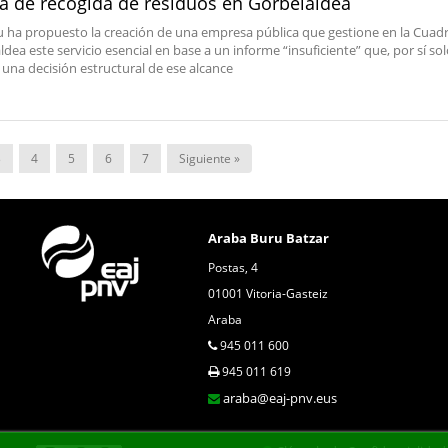
sa de recogida de residuos en Gorbeialdea
u ha propuesto la creación de una empresa pública que gestione en la Cuadri
dea este servicio esencial en base a un informe “insuficiente” que, por sí sol
a una decisión estructural de ese alcance
3
4
5
6
7
Siguiente »
Araba Buru Batzar
Postas, 4
01001 Vitoria-Gasteiz
Araba
945 011 600
945 011 619
araba@eaj-pnv.eus