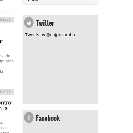
Twitter
7/2026
Tweets by @eajpnvaraba
ur
 varios
diputada
la
7/2026
ontrol
n la
Facebook
as
lasco,