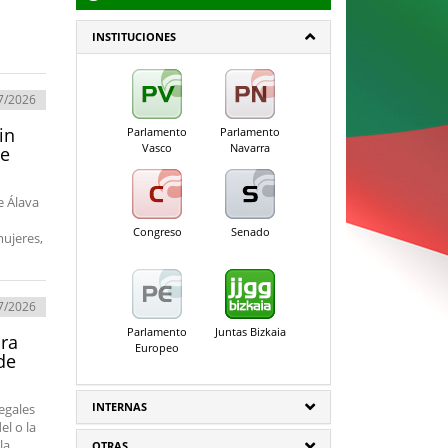
INSTITUCIONES
7/2026
in
Parlamento
Parlamento
Vasco
Navarra
de
e Álava
Congreso
Senado
mujeres,
7/2026
Parlamento
Juntas Bizkaia
ura
Europeo
de
INTERNAS
egales
el o la
la
OTRAS