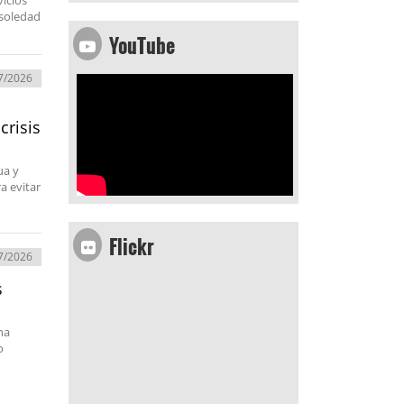
vicios
 soledad
YouTube
7/2026
crisis
ua y
a evitar
Flickr
7/2026
s
na
o