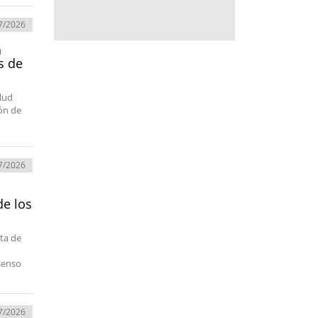
7/2026
a
s de
alud
ión de
7/2026
de los
ota de
senso
7/2026