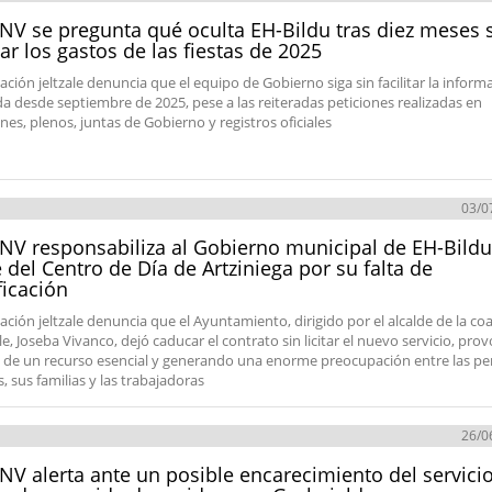
NV se pregunta qué oculta EH-Bildu tras diez meses 
itar los gastos de las fiestas de 2025
ación jeltzale denuncia que el equipo de Gobierno siga sin facilitar la inform
ada desde septiembre de 2025, pese a las reiteradas peticiones realizadas en
nes, plenos, juntas de Gobierno y registros oficiales
03/0
NV responsabiliza al Gobierno municipal de EH-Bildu
e del Centro de Día de Artziniega por su falta de
ficación
ación jeltzale denuncia que el Ayuntamiento, dirigido por el alcalde de la coa
le, Joseba Vivanco, dejó caducar el contrato sin licitar el nuevo servicio, pr
re de un recurso esencial y generando una enorme preocupación entre las p
, sus familias y las trabajadoras
26/0
NV alerta ante un posible encarecimiento del servicio