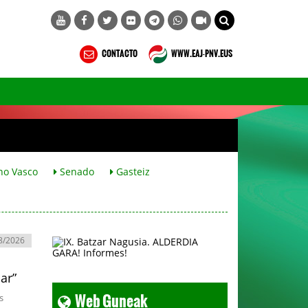
CONTACTO
WWW.EAJ-PNV.EUS
no Vasco
Senado
Gasteiz
8/2026
car”
Web Guneak
s