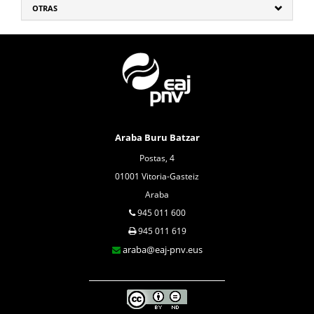
OTRAS
Araba Buru Batzar
Postas, 4
01001 Vitoria-Gasteiz
Araba
945 011 600
945 011 619
araba@eaj-pnv.eus