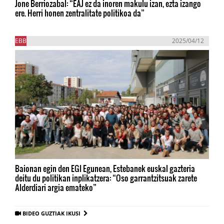
Jone Berriozabal: “EAJ ez da inoren makulu izan, ezta izango
ere. Herri honen zentralitate politikoa da”
EBB
2025/04/12
Baionan egin den EGI Egunean, Estebanek euskal gazteria
deitu du politikan inplikatzera: “Oso garrantzitsuak zarete
Alderdiari argia emateko”
BIDEO GUZTIAK IKUSI