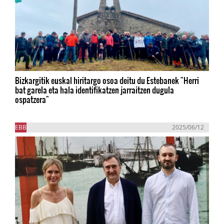
Bizkargitik euskal hiritargo osoa deitu du Estebanek "Herri
bat garela eta hala identifikatzen jarraitzen dugula
ospatzera"
EBB
2025/06/12