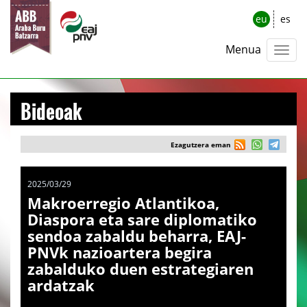
eu
es
Menua
Bideoak
Ezagutzera eman
2025/03/29
Makroerregio Atlantikoa,
Diaspora eta sare diplomatiko
sendoa zabaldu beharra, EAJ-
PNVk nazioartera begira
zabalduko duen estrategiaren
ardatzak