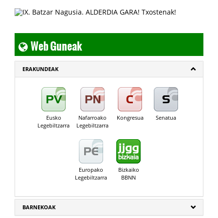
Web Guneak
ERAKUNDEAK
Eusko
Nafarroako
Kongresua
Senatua
Legebiltzarra
Legebiltzarra
Europako
Bizkaiko
Legebiltzarra
BBNN
BARNEKOAK