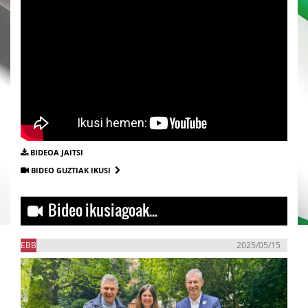
BIDEOA JAITSI
BIDEO GUZTIAK IKUSI
Bideo ikusiagoak...
EBB
2025/05/15