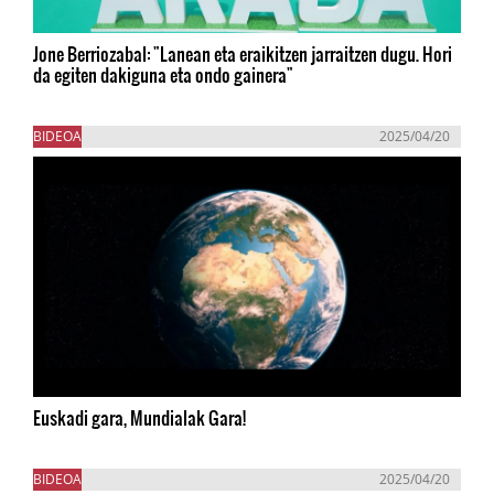
Jone Berriozabal: "Lanean eta eraikitzen jarraitzen dugu. Hori
da egiten dakiguna eta ondo gainera"
BIDEOA
2025/04/20
Euskadi gara, Mundialak Gara!
BIDEOA
2025/04/20