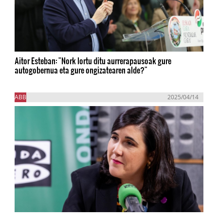
Aitor Esteban: "Nork lortu ditu aurrerapausoak gure
autogobernua eta gure ongizatearen alde?"
ABB
2025/04/14