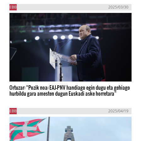
EBB
2025/03/30
Ortuzar: “Pozik noa: EAJ-PNV handiago egin dugu eta gehiago
hurbildu gara amesten dugun Euskadi aske horretara”
EBB
2025/04/19