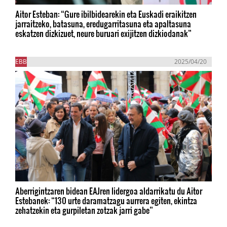
Aitor Esteban: “Gure ibilbidearekin eta Euskadi eraikitzen
jarraitzeko, batasuna, eredugarritasuna eta apaltasuna
eskatzen dizkizuet, neure buruari exijitzen dizkiodanak”
EBB
2025/04/20
Aberrigintzaren bidean EAJren lidergoa aldarrikatu du Aitor
Estebanek: “130 urte daramatzagu aurrera egiten, ekintza
zehatzekin eta gurpiletan zotzak jarri gabe”