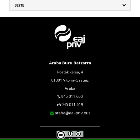
BESTE
Araba Buru Batzarra
Postak kalea, 4
01001 Vitoria-Gasteiz
Araba
945 011 600
945 011 619
araba@eaj-pnv.eus