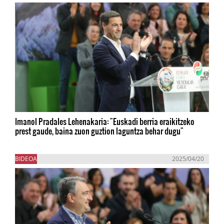
Imanol Pradales Lehenakaria: "Euskadi berria eraikitzeko
prest gaude, baina zuon guztion laguntza behar dugu"
BIDEOA
2025/04/20