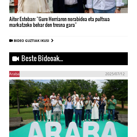
Aitor Esteban: "Gure Herriaren norabidea eta pultsua
markatzeko behar den tresna gara"
BIDEO GUZTIAK IKUSI
Beste Bideoak...
Araba
2025/07/12