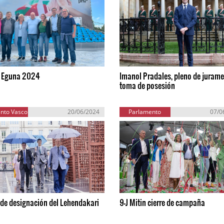
i Eguna 2024
Imanol Pradales, pleno de jurame
toma de posesión
nto Vasco
20/06/2024
Parlamento
07/0
Europeo
 de designación del Lehendakari
9-J Mitin cierre de campaña