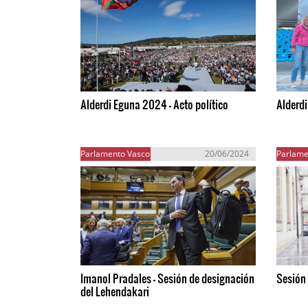
Alderdi Eguna 2024 - Acto político
Alderd
Parlamento Vasco
20/06/2024
Parlame
Imanol Pradales - Sesión de designación
Sesión
del Lehendakari