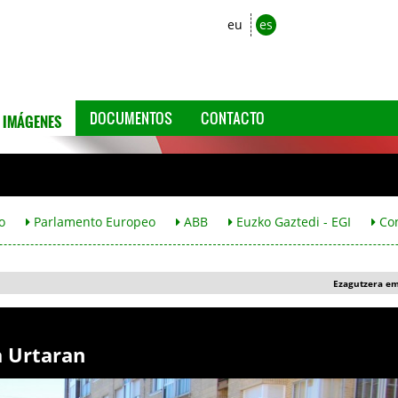
eu
es
IMÁGENES
DOCUMENTOS
CONTACTO
o
Parlamento Europeo
ABB
Euzko Gaztedi - EGI
Co
Ezagutzera e
a Urtaran