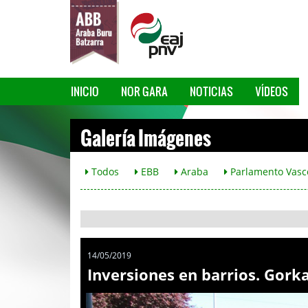
INICIO
NOR GARA
NOTICIAS
VÍDEOS
Galería Imágenes
Todos
EBB
Araba
Parlamento Vasc
14/05/2019
Inversiones en barrios. Gork