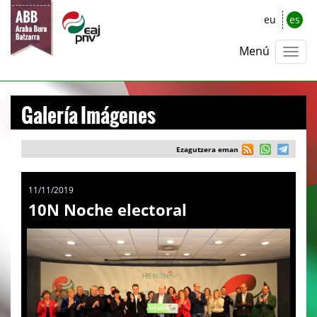
eu
es
Menú
Galería Imágenes
Ezagutzera eman
11/11/2019
10N Noche electoral