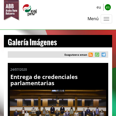
eu
es
Menú
Galería Imágenes
Ezagutzera eman
24/07/2020
Entrega de credenciales
parlamentarias