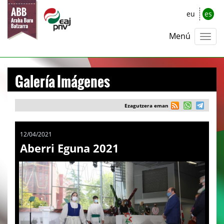
eu
es
Menú
Galería Imágenes
Ezagutzera eman
12/04/2021
Aberri Eguna 2021