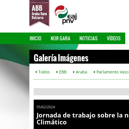
INICIO
NOR GARA
NOTICIAS
VÍDEOS
Galería Imágenes
Todos
EBB
Araba
Parlamento Vasc
05/02/2024
Jornada de trabajo sobre la 
Climático