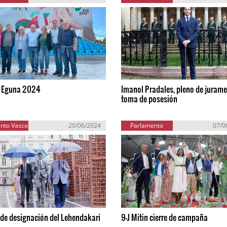
i Eguna 2024
Imanol Pradales, pleno de jurame
toma de posesión
nto Vasco
20/06/2024
Parlamento
07/0
Europeo
 de designación del Lehendakari
9-J Mitin cierre de campaña