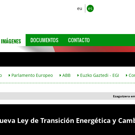
eu
es
IMÁGENES
DOCUMENTOS
CONTACTO
o
Parlamento Europeo
ABB
Euzko Gaztedi - EGI
Co
Ezagutzera e
nueva Ley de Transición Energética y Cam