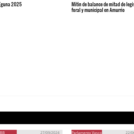
 Eguna 2025
Mitin de balance de mitad de legi
foral y municipal en Amurrio
EBB
27/09/2024
Parlamento Vasco
22/0