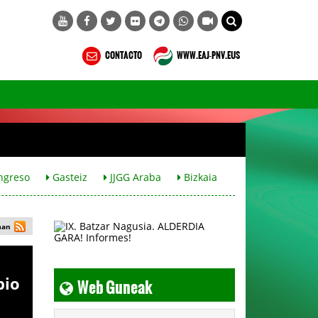
CONTACTO
WWW.EAJ-PNV.EUS
ngreso
Gasteiz
JJGG Araba
Bizkaia
man
Web Guneak
bio