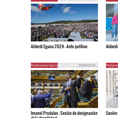
Alderdi Eguna 2024 - Acto político
Alderd
Parlamento Vasco
20/06/2024
Parlame
Imanol Pradales - Sesión de designación
Sesión
del Lehendakari