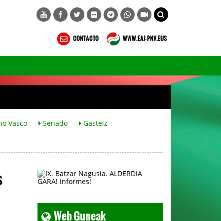
CONTACTO
WWW.EAJ-PNV.EUS
no Vasco
Senado
Gasteiz
s
Web Guneak