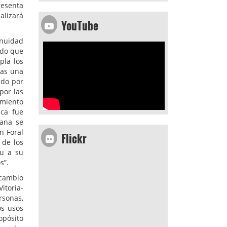
resenta
alizará
YouTube
inuidad
ado que
pla los
das una
ado por
por las
imiento
ca fue
mana se
Flickr
n Foral
 de los
du a su
s”.
 cambio
itoria-
rsonas,
os usos
opósito