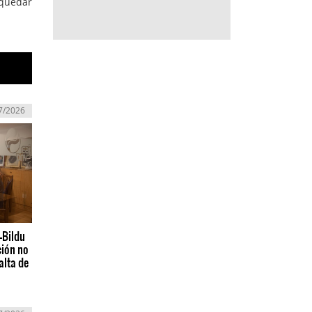
quedar
7/2026
-Bildu
ción no
alta de