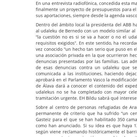
En una entrevista radiofónica, concedida esta m
finalmente un proyecto de presupuestos para el 
sus aportaciones, siempre desde la agenda vasco
Dentro del ámbito local la presidenta del ABB 
al udaleku de Bernedo con un modelo similar al
“la cuestión no es si se va a hacer o no el ud
requisitos exigidos”. En este sentido, ha recor
vez conocido “un hecho tan serio que puso en 
una asociación privada en la que ocurrieron hec
denuncias presentadas por las familias. Las ad
de esas denuncias contra un udaleku que se
comunicada a las instituciones, haciendo deja
aprobará en el Parlamento Vasco la modificació
de Álava dará a conocer el contenido del expedi
udalekus no se ha completado con mayor celer
tramitación urgente. EH Bildu sabrá qué intereses
Sobre al centro de personas refugiadas de Ara
permanente de criterio que ha sufrido “un cent
Gasteiz para el que se han habilitado 350 cam
como han anunciado. Si su idea es que haya 120
según viene reclamando históricamente el barr