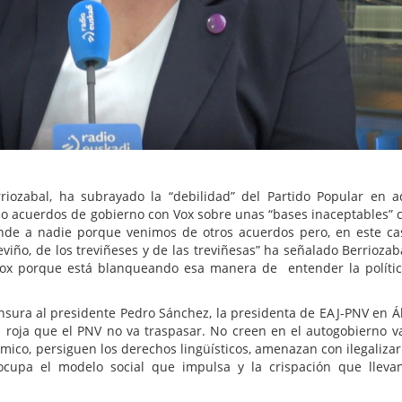
riozabal, ha subrayado la “debilidad” del Partido Popular en a
 acuerdos de gobierno con Vox sobre unas “bases inaceptables” 
ende a nadie porque venimos de otros acuerdos pero, en este ca
iño, de los treviñeses y de las treviñesas” ha señalado Berriozab
Vox porque está blanqueando esa manera de entender la polític
nsura al presidente Pedro Sánchez, la presidenta de EAJ-PNV en Á
 roja que el PNV no va traspasar. No creen en el autogobierno va
mico, persiguen los derechos lingüísticos, amenazan con ilegalizar
eocupa el modelo social que impulsa y la crispación que lleva