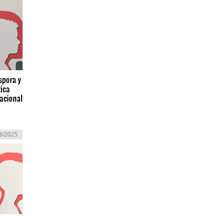
spora y
tica
nacional
3/2025