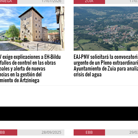
INIEGA
17/07/2026
ZUIA
17/0
 exige explicaciones a EH-Bildu
EAJ-PNV solicitará la convocatori
 fallos de control en las obras
urgente de un Pleno extraordinari
ales y alerta de nuevas
Ayuntamiento de Zuia para analiz
ncias en la gestión del
crisis del agua
miento de Artziniega
EBB
28/09/2025
EBB
29/0