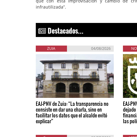
que con esta improvisación y cambio de cr
infrautilizada”.
Destacados...
ZUIA
04/08/2026
NO
EAJ-PNV de Zuia: “La transparencia no
EAJ-PN
consiste en dar una charla, sino en
dejado 
facilitar los datos que el alcalde evitó
financi
explicar”
las pol