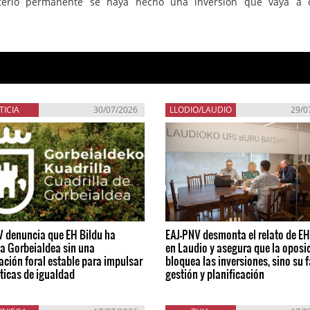
iterio permanente se haya hecho una inversión que vaya a 
TICIA
30/07/2026
LLODIO/LAUDIO
29/0
V denuncia que EH Bildu ha
EAJ-PNV desmonta el relato de EH
a Gorbeialdea sin una
en Laudio y asegura que la oposi
ación foral estable para impulsar
bloquea las inversiones, sino su f
íticas de igualdad
gestión y planificación