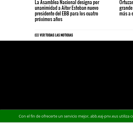
La Asamblea Nacional designa por
Ortuzar
unanimidad a Aitor Esteban nuevo
grande
presidente del EBB para los cuatro
más a 
próximos años
VER TODAS LAS NOTICIAS
Con el fin de ofrecerte un servicio mejor, abb.eaj-pnv.eus utiliza