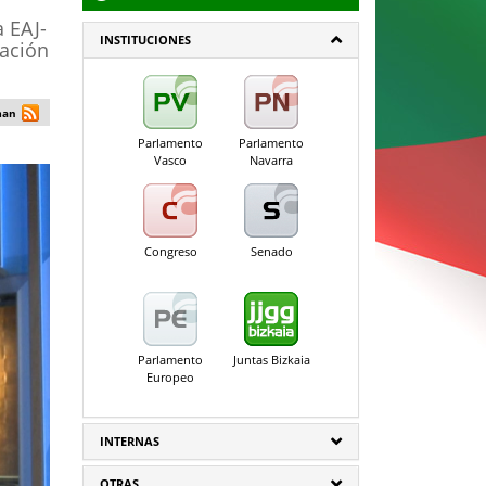
a EAJ-
INSTITUCIONES
pación
man
Parlamento
Parlamento
Vasco
Navarra
Congreso
Senado
Parlamento
Juntas Bizkaia
Europeo
INTERNAS
OTRAS