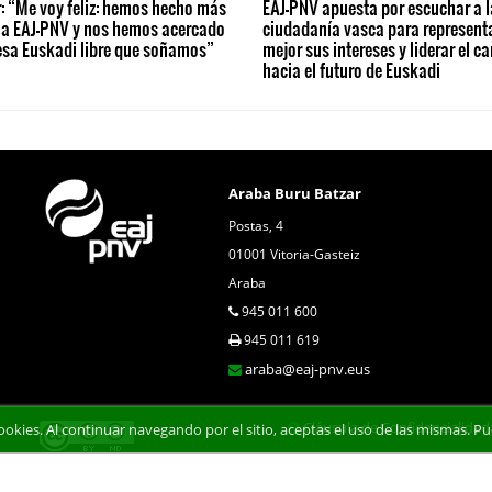
: “Me voy feliz: hemos hecho más
EAJ-PNV apuesta por escuchar a l
 a EAJ-PNV y nos hemos acercado
ciudadanía vasca para represent
esa Euskadi libre que soñamos”
mejor sus intereses y liderar el c
hacia el futuro de Euskadi
Araba Buru Batzar
Postas, 4
01001 Vitoria-Gasteiz
Araba
945 011 600
945 011 619
araba@eaj-pnv.eus
Cláusula de Confidencialidad
 cookies. Al continuar navegando por el sitio, aceptas el uso de las mismas.