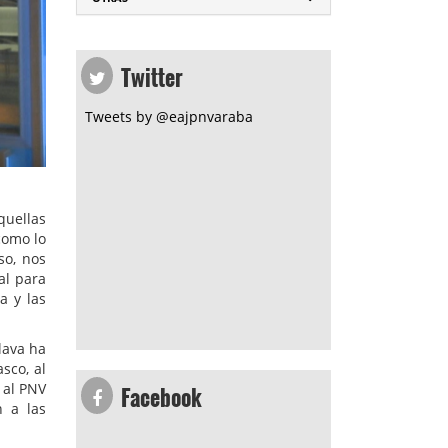
Twitter
Tweets by @eajpnvaraba
quellas
como lo
so, nos
al para
a y las
lava ha
sco, al
Facebook
 al PNV
n a las