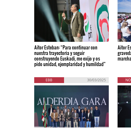
Aitor Esteban: “Para continuar con
Aitor E
nuestra trayectoria y seguir
graved
construyendo Euskadi, me exijo y os
march
pido unidad, ejemplaridad y humildad”
EBB
30/03/2025
NO