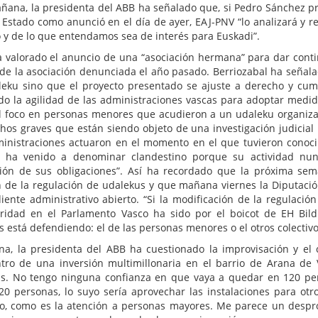
añana, la presidenta del ABB ha señalado que, si Pedro Sánchez p
Estado como anunció en el día de ayer, EAJ-PNV “lo analizará y re
 y de lo que entendamos sea de interés para Euskadi”.
ha valorado el anuncio de una “asociación hermana” para dar cont
 de la asociación denunciada el año pasado. Berriozabal ha señal
aleku sino que el proyecto presentado se ajuste a derecho y cum
dado la agilidad de las administraciones vascas para adoptar medi
el foco en personas menores que acudieron a un udaleku organiz
hos graves que están siendo objeto de una investigación judicial 
ministraciones actuaron en el momento en el que tuvieron conoc
 ha venido a denominar clandestino porque su actividad nun
ción de sus obligaciones”. Así ha recordado que la próxima se
n de la regulación de udalekus y que mañana viernes la Diputació
ente administrativo abierto. “Si la modificación de la regulación
idad en el Parlamento Vasco ha sido por el boicot de EH Bil
 está defendiendo: el de las personas menores o el otros colectivo
na, la presidenta del ABB ha cuestionado la improvisación y el
ro de una inversión multimillonaria en el barrio de Arana de V
as. No tengo ninguna confianza en que vaya a quedar en 120 pe
 personas, lo suyo sería aprovechar las instalaciones para otr
io, como es la atención a personas mayores. Me parece un despr