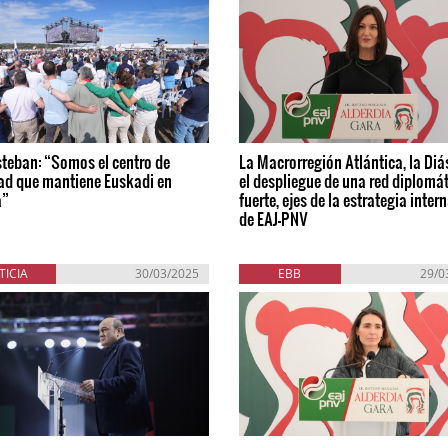
steban: “Somos el centro de
La Macrorregión Atlántica, la Diá
ad que mantiene Euskadi en
el despliegue de una red diplomá
a”
fuerte, ejes de la estrategia inter
de EAJ-PNV
TICIA
30/03/2025
EBB
29/0