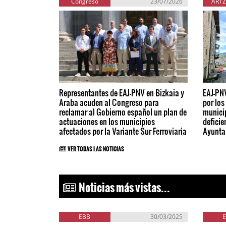
Congreso
23/07/2026
ARTZ
Representantes de EAJ-PNV en Bizkaia y
EAJ-PNV
Araba acuden al Congreso para
por los
reclamar al Gobierno español un plan de
municip
actuaciones en los municipios
deficie
afectados por la Variante Sur Ferroviaria
Ayunta
VER TODAS LAS NOTICIAS
Noticias más vistas...
EBB
30/03/2025