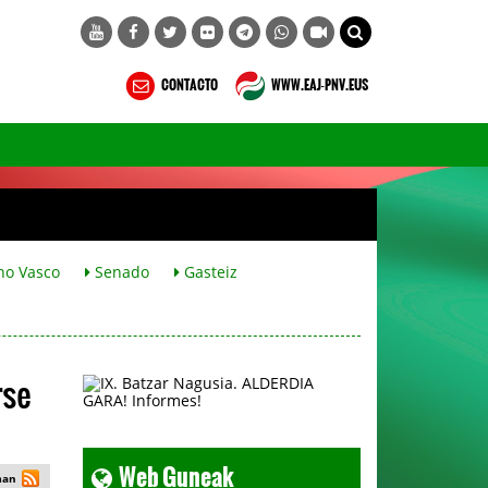
CONTACTO
WWW.EAJ-PNV.EUS
no Vasco
Senado
Gasteiz
rse
Web Guneak
man