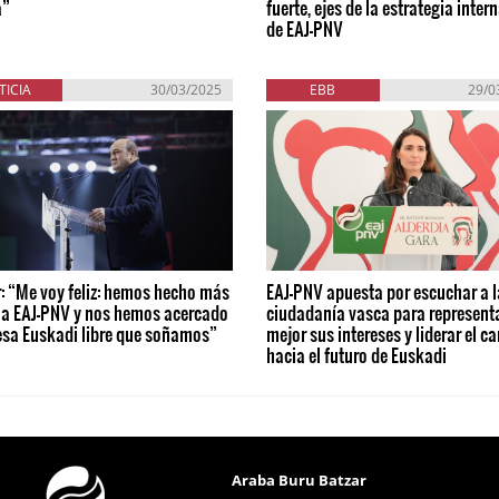
a”
fuerte, ejes de la estrategia inter
de EAJ-PNV
TICIA
30/03/2025
EBB
29/0
: “Me voy feliz: hemos hecho más
EAJ-PNV apuesta por escuchar a l
 a EAJ-PNV y nos hemos acercado
ciudadanía vasca para represent
esa Euskadi libre que soñamos”
mejor sus intereses y liderar el c
hacia el futuro de Euskadi
Araba Buru Batzar