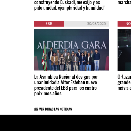
construyendo Euskadi, me exijo y os
march
pido unidad, ejemplaridad y humildad”
EBB
30/03/2025
NO
La Asamblea Nacional designa por
Ortuzar
unanimidad a Aitor Esteban nuevo
grande
presidente del EBB para los cuatro
más a 
próximos años
VER TODAS LAS NOTICIAS