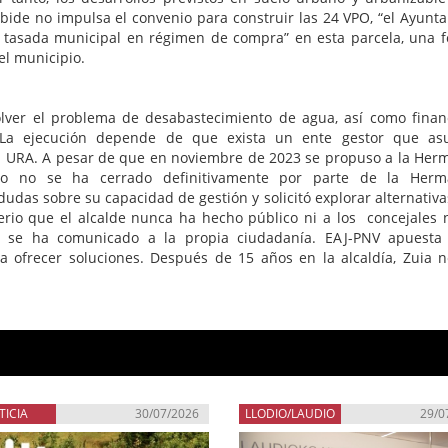
ebide no impulsa el convenio para construir las 24 VPO, “el Ayunt
a tasada municipal en régimen de compra” en esta parcela, una 
l municipio.
lver el problema de desabastecimiento de agua, así como finan
 La ejecución depende de que exista un ente gestor que as
ría URA. A pesar de que en noviembre de 2023 se propuso a la He
do no se ha cerrado definitivamente por parte de la Herm
udas sobre su capacidad de gestión y solicitó explorar alternativas
rio que el alcalde nunca ha hecho público ni a los concejales n
o se ha comunicado a la propia ciudadanía. EAJ-PNV apuesta
ara ofrecer soluciones. Después de 15 años en la alcaldía, Zuia n
TICIA
30/07/2026
LLODIO/LAUDIO
29/0