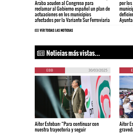
Araba acuden al Congreso para
por los
reclamar al Gobierno español un plan de
municip
actuaciones en los municipios
deficie
afectados por la Variante Sur Ferroviaria
Ayunta
VER TODAS LAS NOTICIAS
Noticias más vistas...
EBB
30/03/2025
Aitor Esteban: “Para continuar con
Aitor E
nuestra trayectoria y seguir
graved