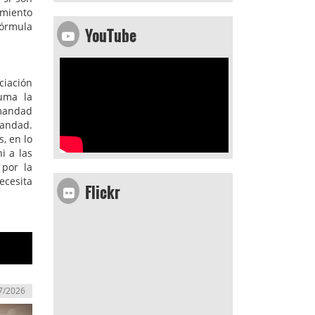
amiento
YouTube
fórmula
ciación
uma la
rmandad
andad.
, en lo
i a las
 por la
Flickr
ecesita
7/2026