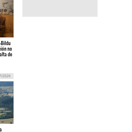
-Bildu
ción no
alta de
7/2026
a