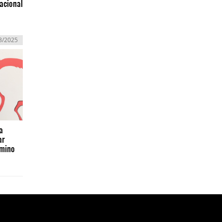
nacional
3/2025
a
ar
amino