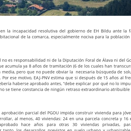
en la incapacidad resolutiva del gobierno de EH Bildu ante la f
bitacional de la comarca, especialmente nociva para la población
l no es responsabilidad ni de la Diputación Foral de Álava ni del G
ue acumula ya 8 años de tramitación (6 de los cuales han transcur
 la media, pero que no puede obviar la necesaria búsqueda de sol
. Por ese motivo, EAJ-PNV estima que si después de 15 años al fre
ebería haberse aprobado antes, “debe explicar por qué no lo impu
o se tiene constancia de ningún retraso extraordinario atribuible 
la aprobación parcial del PGOU impida construir vivienda para jóv
rollar, al menos, 40 viviendas: 24 en una parcela concreta y 16 
aprobado hace años para otras 30 viviendas privadas, para
r tanto, los desarrollos previstos en suelo urbano y urbanizable