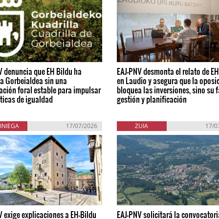
V denuncia que EH Bildu ha
EAJ-PNV desmonta el relato de EH
a Gorbeialdea sin una
en Laudio y asegura que la oposi
ación foral estable para impulsar
bloquea las inversiones, sino su f
íticas de igualdad
gestión y planificación
INIEGA
17/07/2026
ZUIA
17/0
 exige explicaciones a EH-Bildu
EAJ-PNV solicitará la convocatori