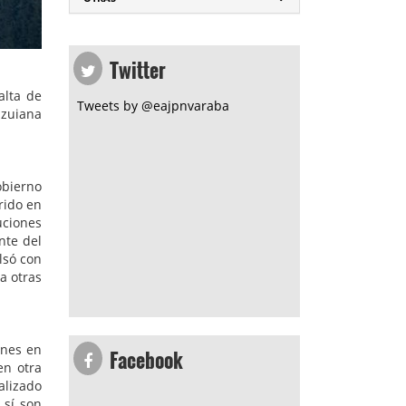
Twitter
alta de
Tweets by @eajpnvaraba
 zuiana
obierno
rido en
uciones
nte del
lsó con
a otras
Facebook
enes en
en otra
lizado
 sí son