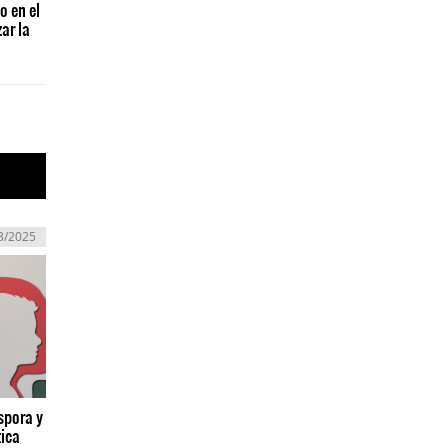
o en el
ar la
3/2025
spora y
tica