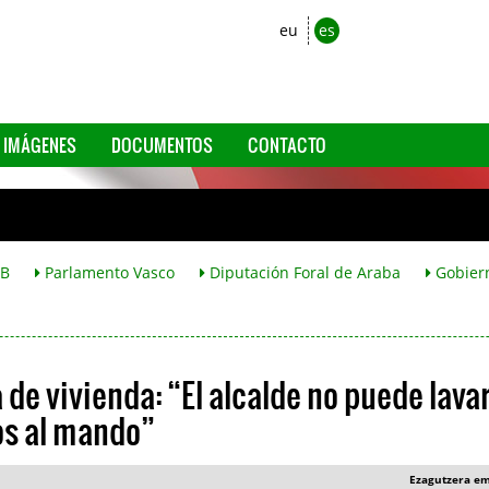
eu
es
IMÁGENES
DOCUMENTOS
CONTACTO
B
Parlamento Vasco
Diputación Foral de Araba
Gobier
a de vivienda: “El alcalde no puede lava
os al mando”
Ezagutzera e