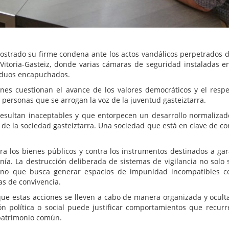
 mostrado su firme condena ante los actos vandálicos perpetrados 
toria-Gasteiz, donde varias cámaras de seguridad instaladas en
viduos encapuchados.
nes cuestionan el avance de los valores democráticos y el resp
personas que se arrogan la voz de la juventud gasteiztarra.
resultan inaceptables y que entorpecen un desarrollo normalizad
de la sociedad gasteiztarra. Una sociedad que está en clave de con
ra los bienes públicos y contra los instrumentos destinados a gar
anía. La destrucción deliberada de sistemas de vigilancia no solo
sino que busca generar espacios de impunidad incompatibles 
s de convivencia.
e estas acciones se lleven a cabo de manera organizada y ocult
ón política o social puede justificar comportamientos que recurr
 patrimonio común.