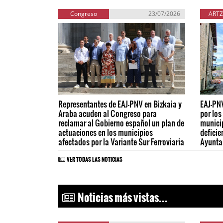
Congreso
23/07/2026
ARTZ
Representantes de EAJ-PNV en Bizkaia y
EAJ-PNV
Araba acuden al Congreso para
por los
reclamar al Gobierno español un plan de
municip
actuaciones en los municipios
deficie
afectados por la Variante Sur Ferroviaria
Ayunta
VER TODAS LAS NOTICIAS
Noticias más vistas...