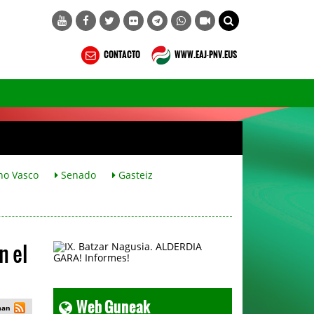
CONTACTO
WWW.EAJ-PNV.EUS
no Vasco
Senado
Gasteiz
n el
Web Guneak
man