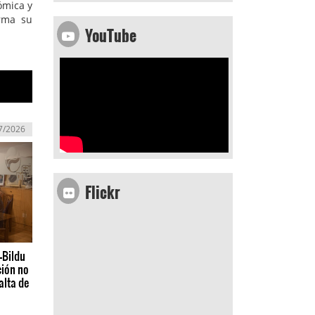
ómica y
irma su
YouTube
7/2026
Flickr
-Bildu
ción no
alta de