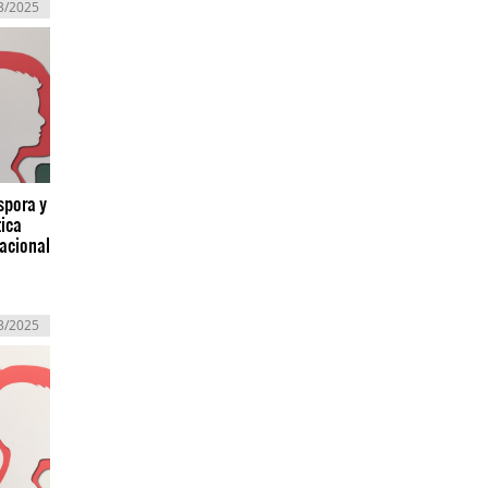
3/2025
spora y
tica
nacional
3/2025