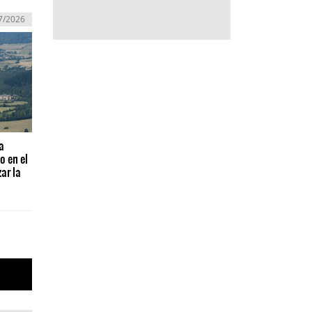
7/2026
a
o en el
ar la