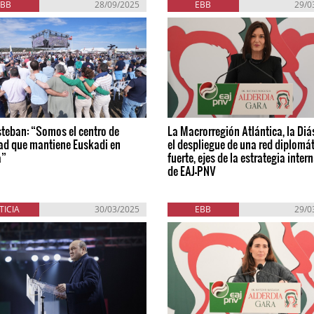
EBB
28/09/2025
EBB
29/0
steban: “Somos el centro de
La Macrorregión Atlántica, la Diá
ad que mantiene Euskadi en
el despliegue de una red diplomá
a”
fuerte, ejes de la estrategia inter
de EAJ-PNV
TICIA
30/03/2025
EBB
29/0