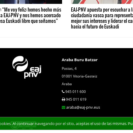
: “Me voy feliz: hemos hecho más
EAJ-PNV apuesta por escuchar a l
 a EAJ-PNV y nos hemos acercado
ciudadanía vasca para represent
esa Euskadi libre que soñamos”
mejor sus intereses y liderar el c
hacia el futuro de Euskadi
Araba Buru Batzar
Postas, 4
01001 Vitoria-Gasteiz
Araba
945 011 600
945 011 619
araba@eaj-pnv.eus
Cláusula de Confidencialidad
 cookies. Al continuar navegando por el sitio, aceptas el uso de las mismas.