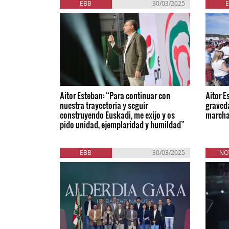
EBB
30/03/2025
Aitor Esteban: “Para continuar con
Aitor E
nuestra trayectoria y seguir
graved
construyendo Euskadi, me exijo y os
march
pido unidad, ejemplaridad y humildad”
EBB
30/03/2025
NO