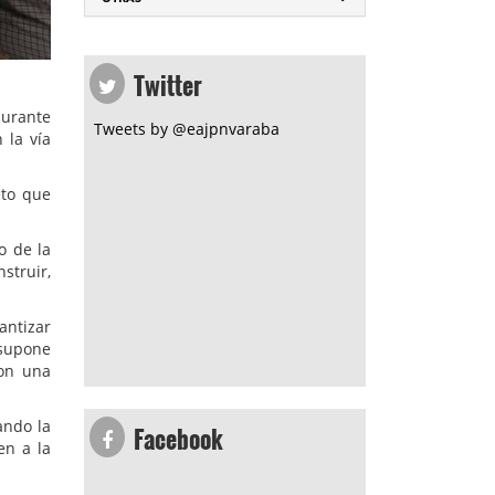
Twitter
durante
Tweets by @eajpnvaraba
 la vía
eto que
o de la
struir,
antizar
 supone
con una
Facebook
ando la
en a la