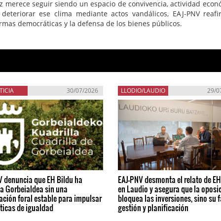
iz merece seguir siendo un espacio de convivencia, actividad econ
 deteriorar ese clima mediante actos vandálicos, EAJ-PNV reaf
rmas democráticas y la defensa de los bienes públicos.
TICIA
30/07/2026
LLODIO/LAUDIO
29/0
V denuncia que EH Bildu ha
EAJ-PNV desmonta el relato de EH
a Gorbeialdea sin una
en Laudio y asegura que la oposi
ación foral estable para impulsar
bloquea las inversiones, sino su f
íticas de igualdad
gestión y planificación