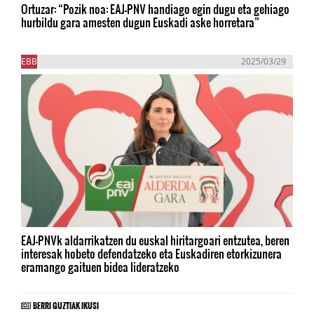
Ortuzar: “Pozik noa: EAJ-PNV handiago egin dugu eta gehiago
hurbildu gara amesten dugun Euskadi aske horretara”
EBB
2025/03/29
EAJ-PNVk aldarrikatzen du euskal hiritargoari entzutea, beren
interesak hobeto defendatzeko eta Euskadiren etorkizunera
eramango gaituen bidea lideratzeko
BERRI GUZTIAK IKUSI