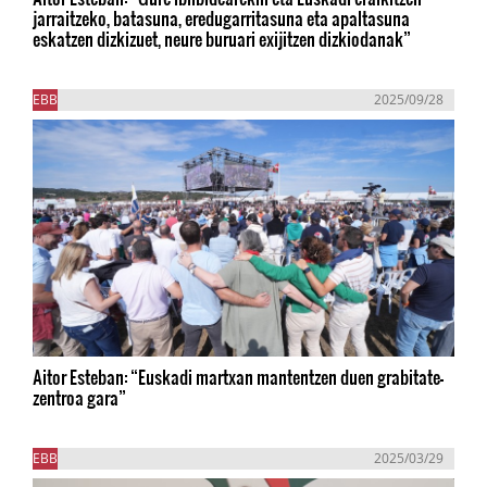
jarraitzeko, batasuna, eredugarritasuna eta apaltasuna
eskatzen dizkizuet, neure buruari exijitzen dizkiodanak”
EBB
2025/09/28
Aitor Esteban: “Euskadi martxan mantentzen duen grabitate-
zentroa gara”
EBB
2025/03/29