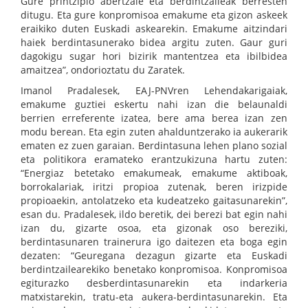
Gure printzipio abertzale eta berdintzaileak berresten
ditugu. Eta gure konpromisoa emakume eta gizon askeek
eraikiko duten Euskadi askearekin. Emakume aitzindari
haiek berdintasunerako bidea argitu zuten. Gaur guri
dagokigu sugar hori bizirik mantentzea eta ibilbidea
amaitzea”, ondorioztatu du Zaratek.
Imanol Pradalesek, EAJ-PNVren Lehendakarigaiak,
emakume guztiei eskertu nahi izan die belaunaldi
berrien erreferente izatea, bere ama berea izan zen
modu berean. Eta egin zuten ahalduntzerako ia aukerarik
ematen ez zuen garaian. Berdintasuna lehen plano sozial
eta politikora eramateko erantzukizuna hartu zuten:
“Energiaz betetako emakumeak, emakume aktiboak,
borrokalariak, iritzi propioa zutenak, beren irizpide
propioaekin, antolatzeko eta kudeatzeko gaitasunarekin”,
esan du. Pradalesek, ildo beretik, dei berezi bat egin nahi
izan du, gizarte osoa, eta gizonak oso bereziki,
berdintasunaren trainerura igo daitezen eta boga egin
dezaten: “Geuregana dezagun gizarte eta Euskadi
berdintzailearekiko benetako konpromisoa. Konpromisoa
egiturazko desberdintasunarekin eta indarkeria
matxistarekin, tratu-eta aukera-berdintasunarekin. Eta