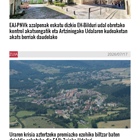
EAJ-PNVk azalpenak eskatu dizkio EH-Bilduri udal obretako
kontrol akatsengatik eta Artziniegako Udalaren kudeaketan
akats berriak daudelako
ZUIA
2026/07/17
Uraren krisia aztertzeko premiazko ezohiko biltzar baten