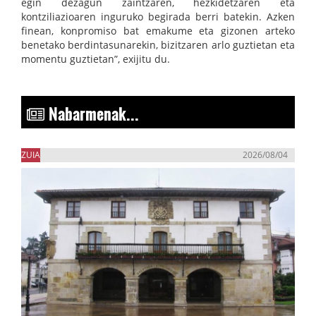
egin dezagun zaintzaren, hezkidetzaren eta
kontziliazioaren inguruko begirada berri batekin. Azken
finean, konpromiso bat emakume eta gizonen arteko
benetako berdintasunarekin, bizitzaren arlo guztietan eta
momentu guztietan”, exijitu du.
Nabarmenak...
ZUIA
2026/08/04