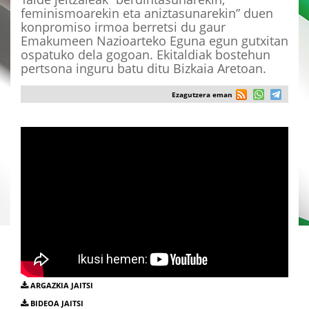
feminismoarekin eta aniztasunarekin” duen
konpromiso irmoa berretsi du gaur
Emakumeen Nazioarteko Eguna egun gutxitan
ospatuko dela gogoan. Ekitaldiak bostehun
pertsona inguru batu ditu Bizkaia Aretoan.
Ezagutzera eman
ARGAZKIA JAITSI
BIDEOA JAITSI