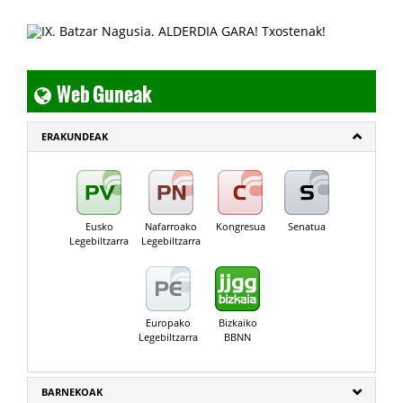
Web Guneak
ERAKUNDEAK
Eusko
Nafarroako
Kongresua
Senatua
Legebiltzarra
Legebiltzarra
Europako
Bizkaiko
Legebiltzarra
BBNN
BARNEKOAK