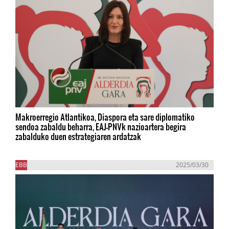
Makroerregio Atlantikoa, Diaspora eta sare diplomatiko
sendoa zabaldu beharra, EAJ-PNVk nazioartera begira
zabalduko duen estrategiaren ardatzak
EBB
2025/03/30