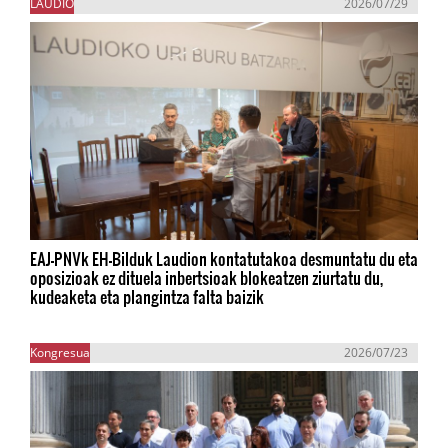
LAUDIO
2026/07/29
EAJ-PNVk EH-Bilduk Laudion kontatutakoa desmuntatu du eta
oposizioak ez dituela inbertsioak blokeatzen ziurtatu du,
kudeaketa eta plangintza falta baizik
Kongresua
2026/07/23