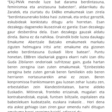
“EAJ-PNVk mende luze bat darama berdintasuna,
feminismoa eta aniztasuna babesten”, aldarrikatu du
Zaratek, eta ziurtatu du EABko emakumeak izan zirela
“berdintasunerako bidea hasi zutenak, eta orduz geroztik,
eskubideak konkistatu ditugu arlo horretan. Esan
dezakegu dagoeneko ikusezinak ez garela: Esan dezakegu
gaur desberdina dela. Esan dezakegu gauzak aldatu
direla. Baina ez da nahikoa. Oraindik bide luzea daukagu
Emakume Abertzale Batzako emakumeek markatu
ziguten helmugara iritsi arte: emakume eta gizonen
arteko berdintasuna Euskadi libre batean”. Puntu
honetan, EBBren idazkariak gogora ekarri nahi izan ditu
Guda Zibilaren ondorioak sufritzeaz gain, guda hartan
beren zeregina izan zuten emakumeak. “Ezinbesteko
zeregina bete zuten gerrak beren familiekin edo beren
herriaren nortasunarekin amai ez zezan. Beren
konpromisoa frankismoaren gau luzean zehar luzatu zen,
erbestaldian zein klandestinitatean, barne aldeko
Euskadin. Mitinerak, fronteko erizainak, mugalari eta
kontrabandistak, espiak, funtsen biltzaile, ospitaleen eta
babeslekuen kudeatzaile, euskara irakasle… Hori dena
eta askoz gehiago izan ziren gaur omendu nahi ditugun
emakume heroi anonimo haiek”, adierazi du.