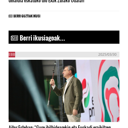
deialdia eskatuko dio EAJk Zuiako Udalari
BERRI GUZTIAK IKUSI
Berri ikusiagoak...
EBB
2025/03/30
Aitor Esteban: “Gure ibilbidearekin eta Euskadi eraikitzen