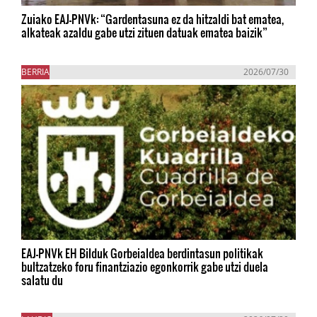
Zuiako EAJ-PNVk: “Gardentasuna ez da hitzaldi bat ematea,
alkateak azaldu gabe utzi zituen datuak ematea baizik”
BERRIA
2026/07/30
EAJ-PNVk EH Bilduk Gorbeialdea berdintasun politikak
bultzatzeko foru finantziazio egonkorrik gabe utzi duela
salatu du