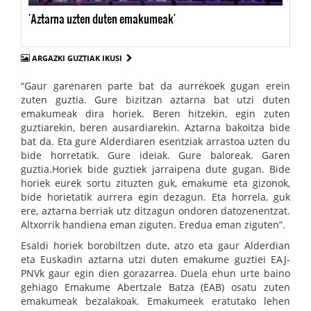
'Aztarna uzten duten emakumeak'
ARGAZKI GUZTIAK IKUSI
“Gaur garenaren parte bat da aurrekoek gugan erein
zuten guztia. Gure bizitzan aztarna bat utzi duten
emakumeak dira horiek. Beren hitzekin, egin zuten
guztiarekin, beren ausardiarekin. Aztarna bakoitza bide
bat da. Eta gure Alderdiaren esentziak arrastoa uzten du
bide horretatik. Gure ideiak. Gure baloreak. Garen
guztia.Horiek bide guztiek jarraipena dute gugan. Bide
horiek eurek sortu zituzten guk, emakume eta gizonok,
bide horietatik aurrera egin dezagun. Eta horrela, guk
ere, aztarna berriak utz ditzagun ondoren datozenentzat.
Altxorrik handiena eman ziguten. Eredua eman ziguten”.
Esaldi horiek borobiltzen dute, atzo eta gaur Alderdian
eta Euskadin aztarna utzi duten emakume guztiei EAJ-
PNVk gaur egin dien gorazarrea. Duela ehun urte baino
gehiago Emakume Abertzale Batza (EAB) osatu zuten
emakumeak bezalakoak. Emakumeek eratutako lehen