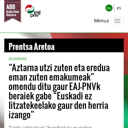
eu
es
Menua
Prentsa Aretoa
2024/03/02
“Aztarna utzi zuten eta eredua
eman zuten emakumeak”
omendu ditu gaur EAJ-PNVk
beraiek gabe “Euskadi ez
litzatekeelako gaur den herria
izango”
Talde jeltzaleak “berdintasunarekin,