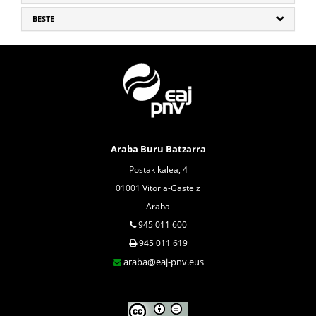
BESTE
Araba Buru Batzarra
Postak kalea, 4
01001 Vitoria-Gasteiz
Araba
945 011 600
945 011 619
araba@eaj-pnv.eus