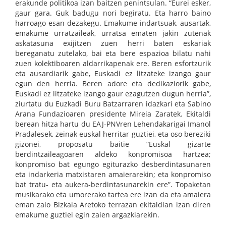
erakunde politikoa izan baitzen penintsulan. “Eurei esker,
gaur gara. Guk badugu nori begiratu. Eta harro baino
harroago esan dezakegu. Emakume indartsuak, ausartak,
emakume urratzaileak, urratsa ematen jakin zutenak
askatasuna exijitzen zuen herri baten eskariak
bereganatu zutelako, bai eta bere espazioa bilatu nahi
zuen kolektiboaren aldarrikapenak ere. Beren esfortzurik
eta ausardiarik gabe, Euskadi ez litzateke izango gaur
egun den herria. Beren adore eta dedikaziorik gabe,
Euskadi ez litzateke izango gaur ezagutzen dugun herria”,
ziurtatu du Euzkadi Buru Batzarraren idazkari eta Sabino
Arana Fundazioaren presidente Mireia Zaratek. Ekitaldi
berean hitza hartu du EAJ-PNVren Lehendakarigai Imanol
Pradalesek, zeinak euskal herritar guztiei, eta oso bereziki
gizonei, proposatu baitie “Euskal gizarte
berdintzaileagoaren aldeko konpromisoa hartzea;
konpromiso bat egungo egiturazko desberdintasunaren
eta indarkeria matxistaren amaierarekin; eta konpromiso
bat tratu- eta aukera-berdintasunarekin ere”. Topaketan
musikarako eta umorerako tartea ere izan da eta amaiera
eman zaio Bizkaia Aretoko terrazan ekitaldian izan diren
emakume guztiei egin zaien argazkiarekin.