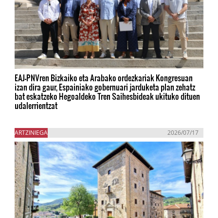
EAJ-PNVren Bizkaiko eta Arabako ordezkariak Kongresuan
izan dira gaur, Espainiako gobernuari jarduketa plan zehatz
bat eskatzeko Hegoaldeko Tren Saihesbideak ukituko dituen
udalerrientzat
ARTZINIEGA
2026/07/17