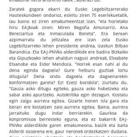
Zaratek gogora ekarri du Eusko Legebiltzarrerako
Hauteskundeen ondorioz, esleitu ziren 75 eserlekuetatik,
lau baino ez ziren emakumeentzat izan, “eta horietako
hiru EAJkoak ziren: Miren Begoña Amunarriz, Ana
Bereciartua eta Inmaculada Boneta”. Era berean
azpimarratu du jeltzalea ere izan zela Eusko
Legebiltzarreko lehen presidente andrea, Izaskun Bilbao
Barandica. Eta EAJ-PNVko alderdikide ere badira Bizkaiko
eta Gipuzkoako lehen ahaldun nagusi andreak, Elixabete
Etxanobe eta Eider Mendoza. “Horrek esan nahi al du
dena eginda dagoela? Gure helburu guztiak lortu
ditugula? Dena ondo dagoela eta dagoenarekin
konformatzen garela? Ez! Ezetz borobila”, ziurtatu du.
“Gauza asko ditugu egiteko, gauza asko hobetzeko eta
sabai asko apurtzeko. Autokritika egin dezagun. Kostatu
egin zaigu aurrera egitea. Gizarte honen isla gara eta
berari ere kostatzen zaio aurrera egitea. Baina, aurrera
jarraituko dugu indar berriarekin. Gaurkoa da
konpromisoa berresteko eguna, eta ez bakarrik EAJ-
PNVko alderdikide garen emakumeona, baizik eta baita
Alderdi osoarena ere, gaur neronek ordezkatzen dudana.