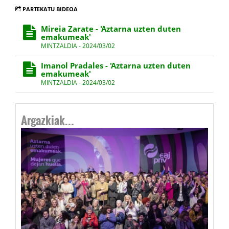
PARTEKATU BIDEOA
Mireia Zarate - 'Aztarna uzten duten
emakumeak'
MINTZALDIA - 2024/03/02
Imanol Pradales - 'Aztarna uzten duten
emakumeak'
MINTZALDIA - 2024/03/02
Argazkiak...