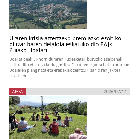
Uraren krisia aztertzeko premiazko ezohiko
biltzar baten deialdia eskatuko dio EAJk
Zuiako Udalari
Udal taldeak ur-horniduraren kudeaketari buruzko azalpenak
exijitu ditu eta “oso kezkagarritzat” jo duen egoera baten aurrean
Udalaren plangintza eta erabakiak zeintzuk izan diren jakitea
eskatu du
2026/07/14
AIARA