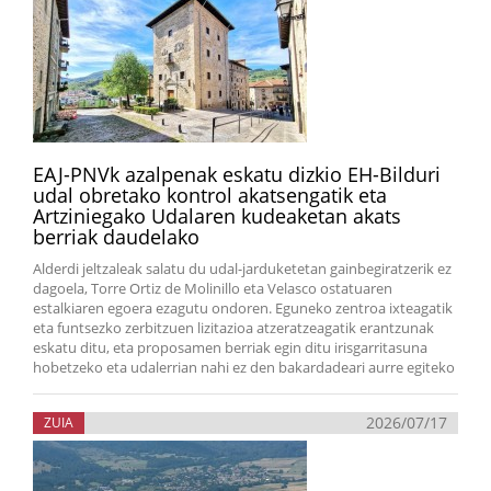
EAJ-PNVk azalpenak eskatu dizkio EH-Bilduri
udal obretako kontrol akatsengatik eta
Artziniegako Udalaren kudeaketan akats
berriak daudelako
Alderdi jeltzaleak salatu du udal-jarduketetan gainbegiratzerik ez
dagoela, Torre Ortiz de Molinillo eta Velasco ostatuaren
estalkiaren egoera ezagutu ondoren. Eguneko zentroa ixteagatik
eta funtsezko zerbitzuen lizitazioa atzeratzeagatik erantzunak
eskatu ditu, eta proposamen berriak egin ditu irisgarritasuna
hobetzeko eta udalerrian nahi ez den bakardadeari aurre egiteko
2026/07/17
ZUIA