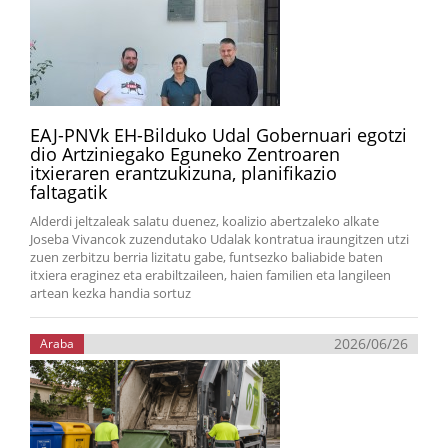
EAJ-PNVk EH-Bilduko Udal Gobernuari egotzi
dio Artziniegako Eguneko Zentroaren
itxieraren erantzukizuna, planifikazio
faltagatik
Alderdi jeltzaleak salatu duenez, koalizio abertzaleko alkate
Joseba Vivancok zuzendutako Udalak kontratua iraungitzen utzi
zuen zerbitzu berria lizitatu gabe, funtsezko baliabide baten
itxiera eraginez eta erabiltzaileen, haien familien eta langileen
artean kezka handia sortuz
2026/06/26
Araba