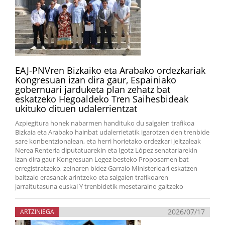
EAJ-PNVren Bizkaiko eta Arabako ordezkariak
Kongresuan izan dira gaur, Espainiako
gobernuari jarduketa plan zehatz bat
eskatzeko Hegoaldeko Tren Saihesbideak
ukituko dituen udalerrientzat
Azpiegitura honek nabarmen handituko du salgaien trafikoa
Bizkaia eta Arabako hainbat udalerrietatik igarotzen den trenbide
sare konbentzionalean, eta herri horietako ordezkari jeltzaleak
Nerea Renteria diputatuarekin eta Igotz López senatariarekin
izan dira gaur Kongresuan Legez besteko Proposamen bat
erregistratzeko, zeinaren bidez Garraio Ministerioari eskatzen
baitzaio erasanak arintzeko eta salgaien trafikoaren
jarraitutasuna euskal Y trenbidetik mesetaraino gaitzeko
2026/07/17
ARTZINIEGA