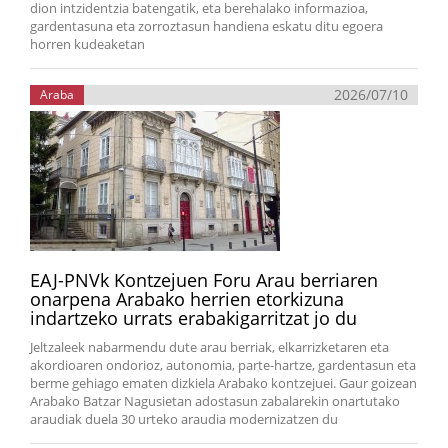
dion intzidentzia batengatik, eta berehalako informazioa,
gardentasuna eta zorroztasun handiena eskatu ditu egoera
horren kudeaketan
2026/07/10
Araba
EAJ-PNVk Kontzejuen Foru Arau berriaren
onarpena Arabako herrien etorkizuna
indartzeko urrats erabakigarritzat jo du
Jeltzaleek nabarmendu dute arau berriak, elkarrizketaren eta
akordioaren ondorioz, autonomia, parte-hartze, gardentasun eta
berme gehiago ematen dizkiela Arabako kontzejuei. Gaur goizean
Arabako Batzar Nagusietan adostasun zabalarekin onartutako
araudiak duela 30 urteko araudia modernizatzen du