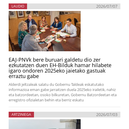
2026/07/07
LAUDIO
EAJ-PNVk bere buruari galdetu dio zer
ezkutatzen duen EH-Bilduk hamar hilabete
igaro ondoren 2025eko jaietako gastuak
erraztu gabe
Alderdi jeltzaleak salatu du Gobernu Taldeak eskatutako
informazioa eman gabe jarraitzen duela 2025eko irailetik, nahiz
eta batzordeetan, osoko bilkuretan, Gobernu Batzordeetan eta
erregistro ofizialetan behin eta berriz eskatu
2026/07/03
ARTZINIEGA