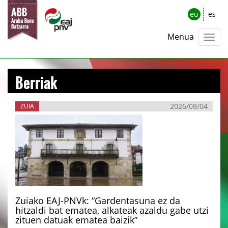
eu
es
Menua
Berriak
2026/08/04
ZUIA
Zuiako EAJ-PNVk: “Gardentasuna ez da
hitzaldi bat ematea, alkateak azaldu gabe utzi
zituen datuak ematea baizik”