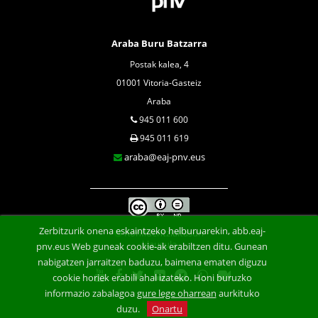
Araba Buru Batzarra
Postak kalea, 4
01001 Vitoria-Gasteiz
Araba
945 011 600
945 011 619
araba@eaj-pnv.eus
Zerbitzurik onena eskaintzeko helburuarekin, abb.eaj-
Konfidentzialtasun
klausula
pnv.eus Web guneak cookie-ak erabiltzen ditu. Gunean
nabigatzen jarraitzen baduzu, baimena ematen diguzu
cookie horiek erabili ahal izateko. Honi buruzko
informazio zabalagoa
gure lege oharrean
aurkituko
duzu.
Onartu