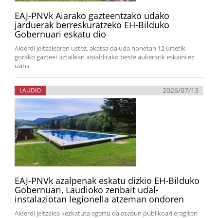
EAJ-PNVk Aiarako gazteentzako udako
jarduerak berreskuratzeko EH-Bilduko
Gobernuari eskatu dio
Alderdi jeltzalearen ustez, akatsa da uda honetan 12 urtetik
gorako gazteei uztailean aisialdirako beste aukerarik eskaini ez
izana
2026/07/13
LAUDIO
EAJ-PNVk azalpenak eskatu dizkio EH-Bilduko
Gobernuari, Laudioko zenbait udal-
instalaziotan legionella atzeman ondoren
Alderdi jeltzalea kezkatuta agertu da osasun publikoari eragiten