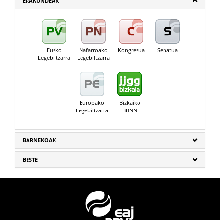
ERAKUNDEAK
Eusko
Nafarroako
Kongresua
Senatua
Legebiltzarra
Legebiltzarra
Europako
Bizkaiko
Legebiltzarra
BBNN
BARNEKOAK
BESTE