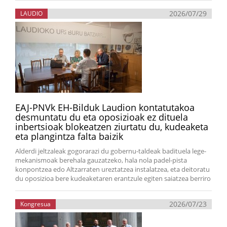
2026/07/29
LAUDIO
EAJ-PNVk EH-Bilduk Laudion kontatutakoa
desmuntatu du eta oposizioak ez dituela
inbertsioak blokeatzen ziurtatu du, kudeaketa
eta plangintza falta baizik
Alderdi jeltzaleak gogorarazi du gobernu-taldeak badituela lege-
mekanismoak berehala gauzatzeko, hala nola padel-pista
konpontzea edo Altzarraten ureztatzea instalatzea, eta deitoratu
du oposizioa bere kudeaketaren erantzule egiten saiatzea berriro
2026/07/23
Kongresua