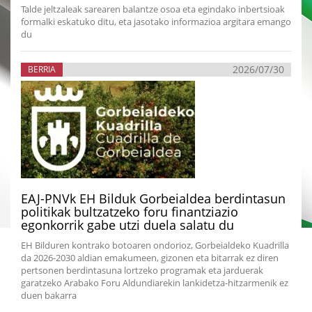
Talde jeltzaleak sarearen balantze osoa eta egindako inbertsioak
formalki eskatuko ditu, eta jasotako informazioa argitara emango
du
2026/07/30
BERRIA
EAJ-PNVk EH Bilduk Gorbeialdea berdintasun
politikak bultzatzeko foru finantziazio
egonkorrik gabe utzi duela salatu du
EH Bilduren kontrako botoaren ondorioz, Gorbeialdeko Kuadrilla
da 2026-2030 aldian emakumeen, gizonen eta bitarrak ez diren
pertsonen berdintasuna lortzeko programak eta jarduerak
garatzeko Arabako Foru Aldundiarekin lankidetza-hitzarmenik ez
duen bakarra