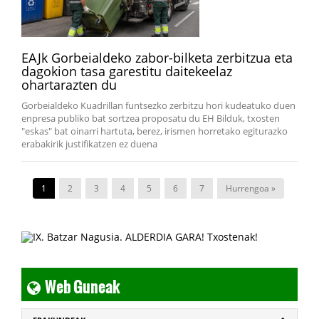
EAJk Gorbeialdeko zabor-bilketa zerbitzua eta
dagokion tasa garestitu daitekeelaz
ohartarazten du
Gorbeialdeko Kuadrillan funtsezko zerbitzu hori kudeatuko duen
enpresa publiko bat sortzea proposatu du EH Bilduk, txosten
"eskas" bat oinarri hartuta, berez, irismen horretako egiturazko
erabakirik justifikatzen ez duena
1
2
3
4
5
6
7
Hurrengoa »
Web Guneak