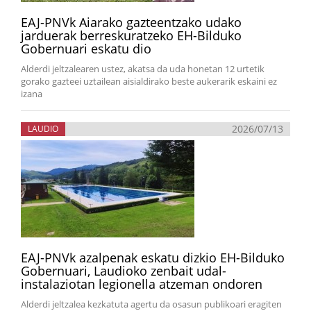
EAJ-PNVk Aiarako gazteentzako udako
jarduerak berreskuratzeko EH-Bilduko
Gobernuari eskatu dio
Alderdi jeltzalearen ustez, akatsa da uda honetan 12 urtetik
gorako gazteei uztailean aisialdirako beste aukerarik eskaini ez
izana
2026/07/13
LAUDIO
EAJ-PNVk azalpenak eskatu dizkio EH-Bilduko
Gobernuari, Laudioko zenbait udal-
instalaziotan legionella atzeman ondoren
Alderdi jeltzalea kezkatuta agertu da osasun publikoari eragiten