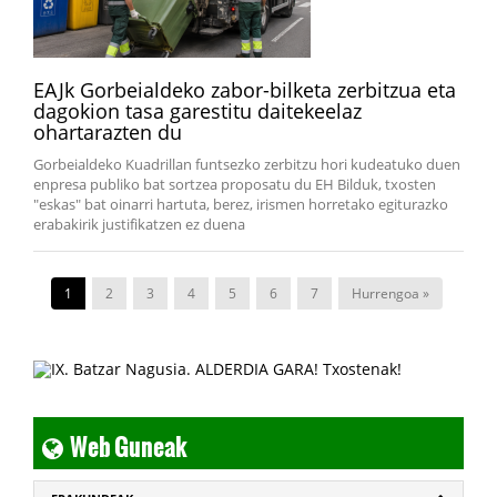
EAJk Gorbeialdeko zabor-bilketa zerbitzua eta
dagokion tasa garestitu daitekeelaz
ohartarazten du
Gorbeialdeko Kuadrillan funtsezko zerbitzu hori kudeatuko duen
enpresa publiko bat sortzea proposatu du EH Bilduk, txosten
"eskas" bat oinarri hartuta, berez, irismen horretako egiturazko
erabakirik justifikatzen ez duena
1
2
3
4
5
6
7
Hurrengoa »
Web Guneak