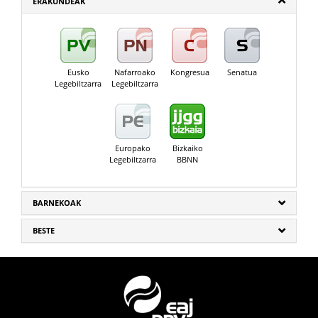
ERAKUNDEAK
Eusko
Nafarroako
Kongresua
Senatua
Legebiltzarra
Legebiltzarra
Europako
Bizkaiko
Legebiltzarra
BBNN
BARNEKOAK
BESTE