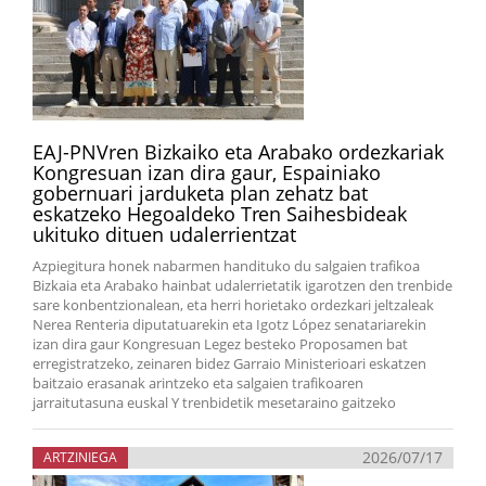
EAJ-PNVren Bizkaiko eta Arabako ordezkariak
Kongresuan izan dira gaur, Espainiako
gobernuari jarduketa plan zehatz bat
eskatzeko Hegoaldeko Tren Saihesbideak
ukituko dituen udalerrientzat
Azpiegitura honek nabarmen handituko du salgaien trafikoa
Bizkaia eta Arabako hainbat udalerrietatik igarotzen den trenbide
sare konbentzionalean, eta herri horietako ordezkari jeltzaleak
Nerea Renteria diputatuarekin eta Igotz López senatariarekin
izan dira gaur Kongresuan Legez besteko Proposamen bat
erregistratzeko, zeinaren bidez Garraio Ministerioari eskatzen
baitzaio erasanak arintzeko eta salgaien trafikoaren
jarraitutasuna euskal Y trenbidetik mesetaraino gaitzeko
2026/07/17
ARTZINIEGA