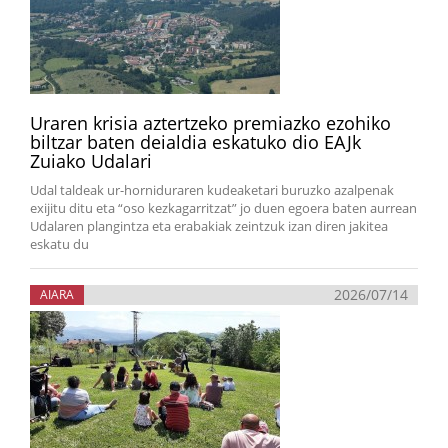
Uraren krisia aztertzeko premiazko ezohiko
biltzar baten deialdia eskatuko dio EAJk
Zuiako Udalari
Udal taldeak ur-horniduraren kudeaketari buruzko azalpenak
exijitu ditu eta “oso kezkagarritzat” jo duen egoera baten aurrean
Udalaren plangintza eta erabakiak zeintzuk izan diren jakitea
eskatu du
2026/07/14
AIARA