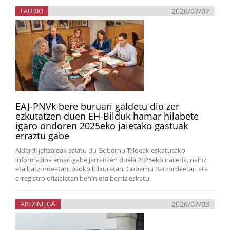
2026/07/07
LAUDIO
EAJ-PNVk bere buruari galdetu dio zer
ezkutatzen duen EH-Bilduk hamar hilabete
igaro ondoren 2025eko jaietako gastuak
erraztu gabe
Alderdi jeltzaleak salatu du Gobernu Taldeak eskatutako
informazioa eman gabe jarraitzen duela 2025eko irailetik, nahiz
eta batzordeetan, osoko bilkuretan, Gobernu Batzordeetan eta
erregistro ofizialetan behin eta berriz eskatu
2026/07/03
ARTZINIEGA