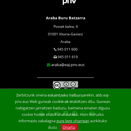
Araba Buru Batzarra
Postak kalea, 4
01001 Vitoria-Gasteiz
Araba
945 011 600
945 011 619
araba@eaj-pnv.eus
Zerbitzurik onena eskaintzeko helburuarekin, abb.eaj-
Konfidentzialtasun
klausula
pnv.eus Web guneak cookie-ak erabiltzen ditu. Gunean
nabigatzen jarraitzen baduzu, baimena ematen diguzu
cookie horiek erabili ahal izateko. Honi buruzko
informazio zabalagoa
gure lege oharrean
aurkituko
duzu.
Onartu