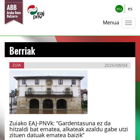
eu
es
Menua
Berriak
2026/08/04
ZUIA
Zuiako EAJ-PNVk: “Gardentasuna ez da
hitzaldi bat ematea, alkateak azaldu gabe utzi
zituen datuak ematea baizik”