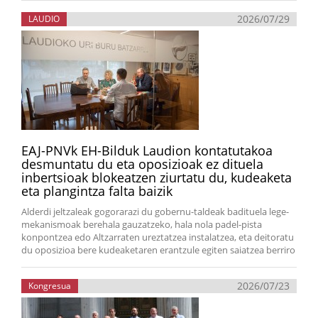
2026/07/29
LAUDIO
EAJ-PNVk EH-Bilduk Laudion kontatutakoa
desmuntatu du eta oposizioak ez dituela
inbertsioak blokeatzen ziurtatu du, kudeaketa
eta plangintza falta baizik
Alderdi jeltzaleak gogorarazi du gobernu-taldeak badituela lege-
mekanismoak berehala gauzatzeko, hala nola padel-pista
konpontzea edo Altzarraten ureztatzea instalatzea, eta deitoratu
du oposizioa bere kudeaketaren erantzule egiten saiatzea berriro
2026/07/23
Kongresua