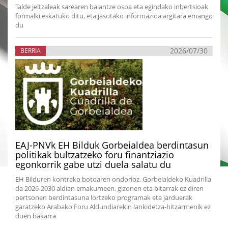
Talde jeltzaleak sarearen balantze osoa eta egindako inbertsioak
formalki eskatuko ditu, eta jasotako informazioa argitara emango
du
2026/07/30
BERRIA
EAJ-PNVk EH Bilduk Gorbeialdea berdintasun
politikak bultzatzeko foru finantziazio
egonkorrik gabe utzi duela salatu du
EH Bilduren kontrako botoaren ondorioz, Gorbeialdeko Kuadrilla
da 2026-2030 aldian emakumeen, gizonen eta bitarrak ez diren
pertsonen berdintasuna lortzeko programak eta jarduerak
garatzeko Arabako Foru Aldundiarekin lankidetza-hitzarmenik ez
duen bakarra