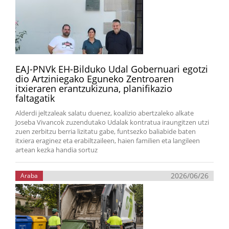
EAJ-PNVk EH-Bilduko Udal Gobernuari egotzi
dio Artziniegako Eguneko Zentroaren
itxieraren erantzukizuna, planifikazio
faltagatik
Alderdi jeltzaleak salatu duenez, koalizio abertzaleko alkate
Joseba Vivancok zuzendutako Udalak kontratua iraungitzen utzi
zuen zerbitzu berria lizitatu gabe, funtsezko baliabide baten
itxiera eraginez eta erabiltzaileen, haien familien eta langileen
artean kezka handia sortuz
2026/06/26
Araba