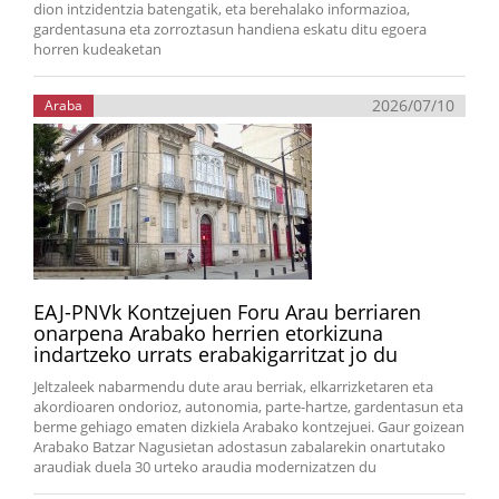
dion intzidentzia batengatik, eta berehalako informazioa,
gardentasuna eta zorroztasun handiena eskatu ditu egoera
horren kudeaketan
2026/07/10
Araba
EAJ-PNVk Kontzejuen Foru Arau berriaren
onarpena Arabako herrien etorkizuna
indartzeko urrats erabakigarritzat jo du
Jeltzaleek nabarmendu dute arau berriak, elkarrizketaren eta
akordioaren ondorioz, autonomia, parte-hartze, gardentasun eta
berme gehiago ematen dizkiela Arabako kontzejuei. Gaur goizean
Arabako Batzar Nagusietan adostasun zabalarekin onartutako
araudiak duela 30 urteko araudia modernizatzen du