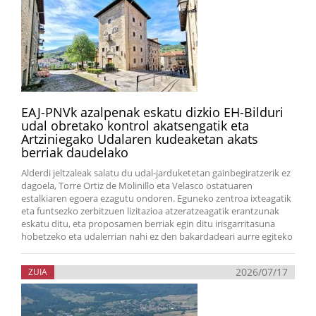
EAJ-PNVk azalpenak eskatu dizkio EH-Bilduri
udal obretako kontrol akatsengatik eta
Artziniegako Udalaren kudeaketan akats
berriak daudelako
Alderdi jeltzaleak salatu du udal-jarduketetan gainbegiratzerik ez
dagoela, Torre Ortiz de Molinillo eta Velasco ostatuaren
estalkiaren egoera ezagutu ondoren. Eguneko zentroa ixteagatik
eta funtsezko zerbitzuen lizitazioa atzeratzeagatik erantzunak
eskatu ditu, eta proposamen berriak egin ditu irisgarritasuna
hobetzeko eta udalerrian nahi ez den bakardadeari aurre egiteko
2026/07/17
ZUIA