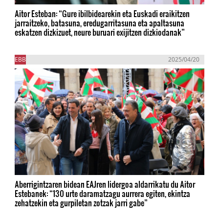
Aitor Esteban: “Gure ibilbidearekin eta Euskadi eraikitzen
jarraitzeko, batasuna, eredugarritasuna eta apaltasuna
eskatzen dizkizuet, neure buruari exijitzen dizkiodanak”
EBB
2025/04/20
Aberrigintzaren bidean EAJren lidergoa aldarrikatu du Aitor
Estebanek: “130 urte daramatzagu aurrera egiten, ekintza
zehatzekin eta gurpiletan zotzak jarri gabe”