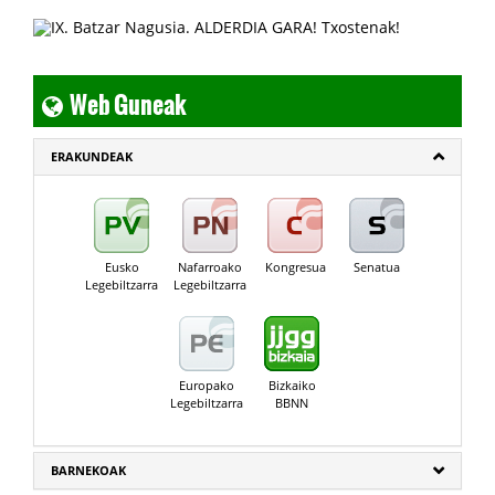
Web Guneak
ERAKUNDEAK
Eusko
Nafarroako
Kongresua
Senatua
Legebiltzarra
Legebiltzarra
Europako
Bizkaiko
Legebiltzarra
BBNN
BARNEKOAK