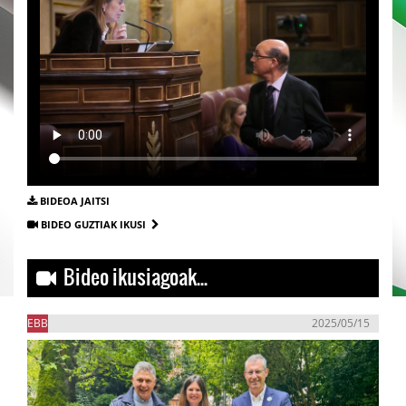
BIDEOA JAITSI
BIDEO GUZTIAK IKUSI
Bideo ikusiagoak...
EBB
2025/05/15