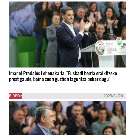
Imanol Pradales Lehenakaria: "Euskadi berria eraikitzeko
prest gaude, baina zuon guztion laguntza behar dugu"
BIDEOA
2025/04/20