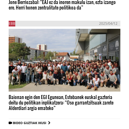
Jone Berriozabal: “EAJ ez da inoren makulu izan, ezta izango
ere. Herri honen zentralitate politikoa da”
EBB
2025/04/12
Baionan egin den EGI Egunean, Estebanek euskal gazteria
deitu du politikan inplikatzera: “Oso garrantzitsuak zarete
Alderdiari argia emateko”
BIDEO GUZTIAK IKUSI