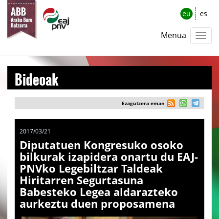
eu
es
Menua
Bideoak
Ezagutzera eman
2017/03/21
Diputatuen Kongresuko osoko
bilkurak izapidera onartu du EAJ-
PNVko Legebiltzar Taldeak
Hiritarren Segurtasuna
Babesteko Legea aldarazteko
aurkeztu duen proposamena