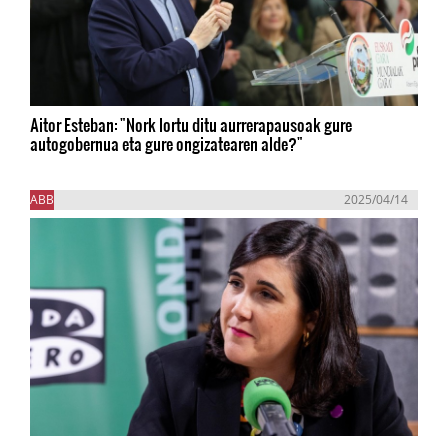
Aitor Esteban: "Nork lortu ditu aurrerapausoak gure
autogobernua eta gure ongizatearen alde?"
ABB
2025/04/14