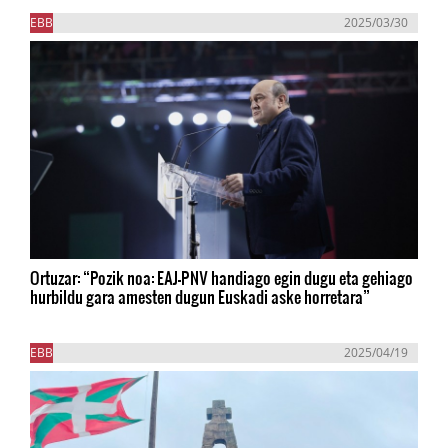
EBB
2025/03/30
Ortuzar: “Pozik noa: EAJ-PNV handiago egin dugu eta gehiago
hurbildu gara amesten dugun Euskadi aske horretara”
EBB
2025/04/19