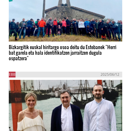
Bizkargitik euskal hiritargo osoa deitu du Estebanek "Herri
bat garela eta hala identifikatzen jarraitzen dugula
ospatzera"
EBB
2025/06/12