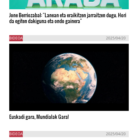
Jone Berriozabal: "Lanean eta eraikitzen jarraitzen dugu. Hori
da egiten dakiguna eta ondo gainera"
BIDEOA
2025/04/20
Euskadi gara, Mundialak Gara!
BIDEOA
2025/04/20