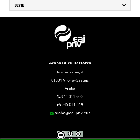
BESTE
Araba Buru Batzarra
Postak kalea, 4
01001 Vitoria-Gasteiz
Araba
945 011 600
945 011 619
araba@eaj-pnv.eus