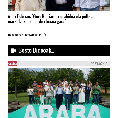
Aitor Esteban: "Gure Herriaren norabidea eta pultsua
markatzeko behar den tresna gara"
BIDEO GUZTIAK IKUSI
Beste Bideoak...
Araba
2025/07/12