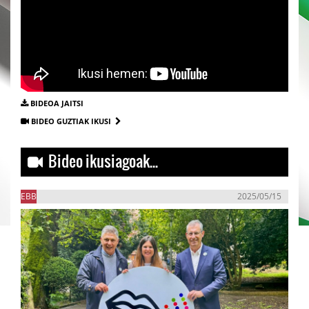
BIDEOA JAITSI
BIDEO GUZTIAK IKUSI
Bideo ikusiagoak...
EBB
2025/05/15