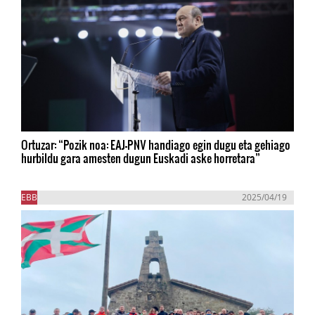
Ortuzar: “Pozik noa: EAJ-PNV handiago egin dugu eta gehiago
hurbildu gara amesten dugun Euskadi aske horretara”
EBB
2025/04/19