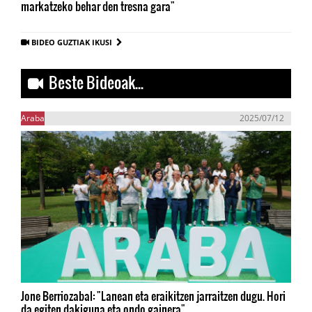
markatzeko behar den tresna gara"
BIDEO GUZTIAK IKUSI
Beste Bideoak...
Araba
2025/07/12
Jone Berriozabal: "Lanean eta eraikitzen jarraitzen dugu. Hori
da egiten dakiguna eta ondo gainera"