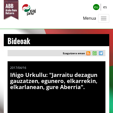
eu
es
Menua
Bideoak
Ezagutzera eman
2017/04/16
Iñigo Urkullu: "Jarraitu dezagun
gauzatzen, egunero, elkarrekin,
elkarlanean, gure Aberria".