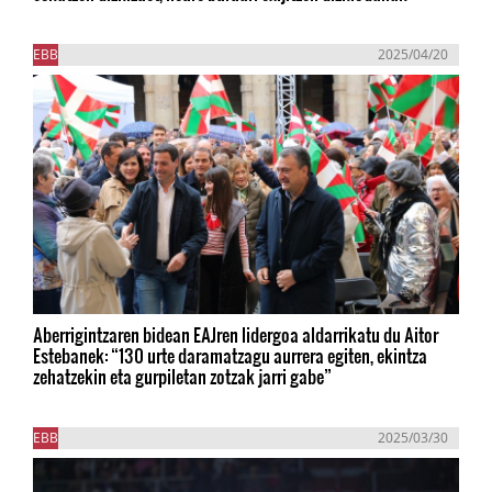
EBB
2025/04/20
Aberrigintzaren bidean EAJren lidergoa aldarrikatu du Aitor
Estebanek: “130 urte daramatzagu aurrera egiten, ekintza
zehatzekin eta gurpiletan zotzak jarri gabe”
EBB
2025/03/30