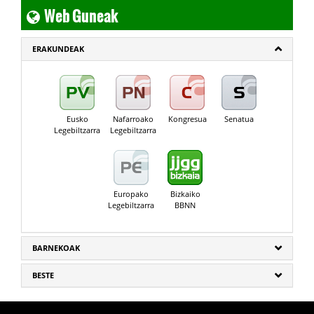
Web Guneak
ERAKUNDEAK
Eusko
Nafarroako
Kongresua
Senatua
Legebiltzarra
Legebiltzarra
Europako
Bizkaiko
Legebiltzarra
BBNN
BARNEKOAK
BESTE