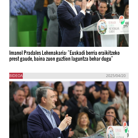
Imanol Pradales Lehenakaria: "Euskadi berria eraikitzeko
prest gaude, baina zuon guztion laguntza behar dugu"
BIDEOA
2025/04/20