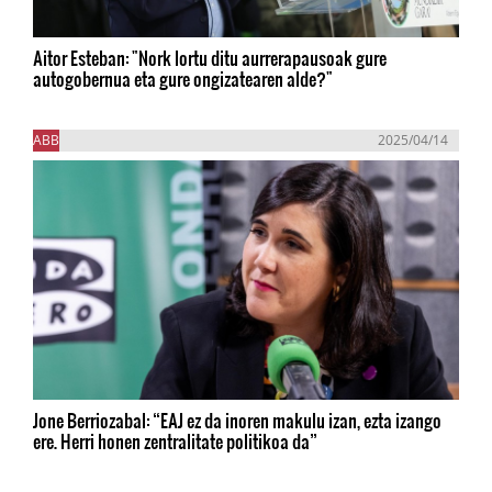
Aitor Esteban: "Nork lortu ditu aurrerapausoak gure
autogobernua eta gure ongizatearen alde?"
ABB
2025/04/14
Jone Berriozabal: “EAJ ez da inoren makulu izan, ezta izango
ere. Herri honen zentralitate politikoa da”