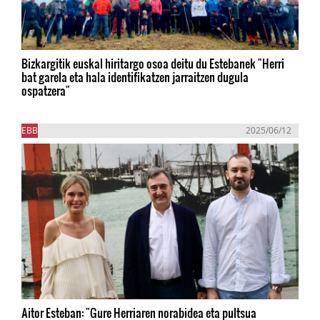
Bizkargitik euskal hiritargo osoa deitu du Estebanek "Herri
bat garela eta hala identifikatzen jarraitzen dugula
ospatzera"
EBB
2025/06/12
Aitor Esteban: "Gure Herriaren norabidea eta pultsua