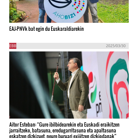
EAJ-PNVk bat egin du Euskaraldiarekin
EBB
2025/03/30
Aitor Esteban: “Gure ibilbidearekin eta Euskadi eraikitzen
jarraitzeko, batasuna, eredugarritasuna eta apaltasuna
eskatzen dizkizuet, neure buruari exijitzen dizkiodanak”