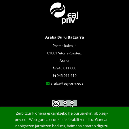
Araba Buru Batzarra
Postak kalea, 4
01001 Vitoria-Gasteiz
Araba
945 011 600
945 011 619
araba@eaj-pnv.eus
Zerbitzurik onena eskaintzeko helburuarekin, abb.eaj-
Konfidentzialtasun
klausula
pnv.eus Web guneak cookie-ak erabiltzen ditu. Gunean
nabigatzen jarraitzen baduzu, baimena ematen diguzu