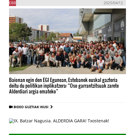
EBB
2025/04/12
Baionan egin den EGI Egunean, Estebanek euskal gazteria
deitu du politikan inplikatzera: “Oso garrantzitsuak zarete
Alderdiari argia emateko”
BIDEO GUZTIAK IKUSI